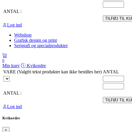
ANTAL :
TILFØJ TIL K
Log ind
Webshop
Grafisk design og print
Serigrafi og specialprodukter
0
Min kurv
Kvikordre
VARE (Valgfri tekst produkter kan ikke bestilles her)
ANTAL
ANTAL :
TILFØJ TIL K
Log ind
Kvikordre
×