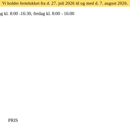
Vi holder ferielukket fra d. 27. juli 2026 til og med d. 7. august 2026.
g kl. 8:00 -16:30, fredag kl. 8:00 - 16:00
PRIS