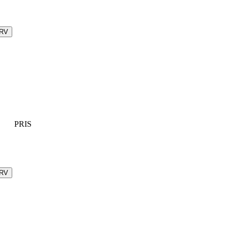
URV
PRIS
URV