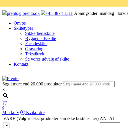
prento@prento.dk
+45 3874 1311
Åbningstider:
mandag - torsda
Om os
Skiltetyper
Sikkerhedsskilte
Byggepladsskilte
Facadeskilte
Gravering
Tekstiltryk
Se vores udvalg af skilte
Kontakt
Søg i mere end 20.000 produkter
×
0
Min kurv
Kvikordre
VARE (Valgfri tekst produkter kan ikke bestilles her)
ANTAL