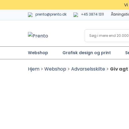
Vi
prento@prento.dk
+45 3874 1311
Åbningsti
Webshop
Grafisk design og print
S
Hjem
>
Webshop
>
Advarselsskilte
>
Giv agt 