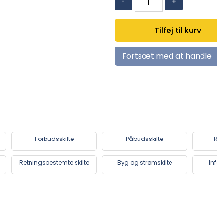
-
+
agt
(valgfri
Tilføj til kurv
tekst)
antal
Fortsæt med at handle
Forbudsskilte
Påbudsskilte
R
Retningsbestemte skilte
Byg og strømskilte
In