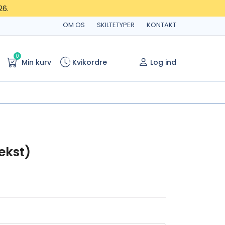
26.
OM OS
SKILTETYPER
KONTAKT
0
Min kurv
Kvikordre
Log ind
tekst)