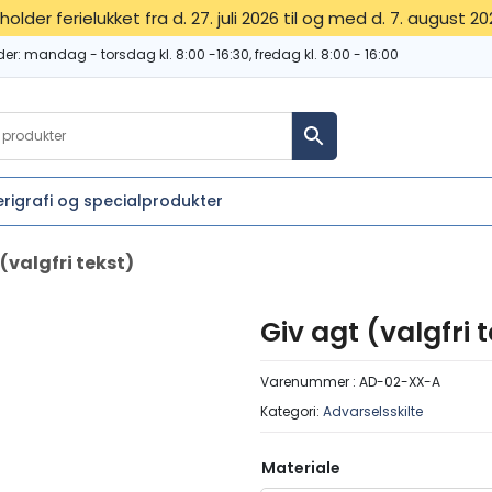
 holder ferielukket fra d. 27. juli 2026 til og med d. 7. august 20
der:
mandag - torsdag kl. 8:00 -16:30, fredag kl. 8:00 - 16:00
erigrafi og specialprodukter
(valgfri tekst)
Giv agt (valgfri 
Varenummer :
AD-02-XX-A
Kategori:
Advarselsskilte
Materiale