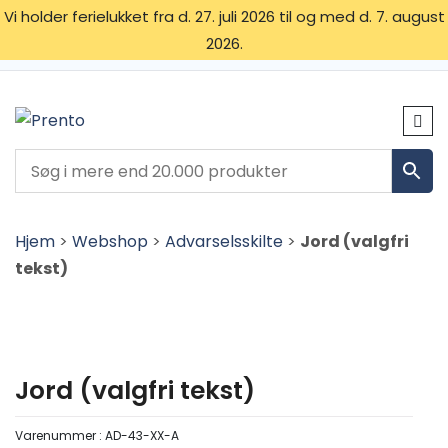
Vi holder ferielukket fra d. 27. juli 2026 til og med d. 7. august
2026.
OM OS
SKILTETYPER
KONTAKT
Hjem
>
Webshop
>
Advarselsskilte
>
Jord (valgfri
tekst)
Jord (valgfri tekst)
Varenummer :
AD-43-XX-A