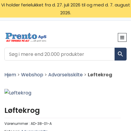
Vi holder ferielukket fra d. 27. juli 2026 til og med d. 7. august
2026.
OM OS
SKILTETYPER
KONTAKT
Hjem
>
Webshop
>
Advarselsskilte
>
Løftekrog
Løftekrog
Varenummer :
AD-38-01-A