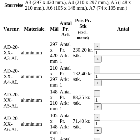
A3 (297 x 420 mm.), A4 (210 x 297 mm.), A5 (148 x
Størrelse
210 mm.), A6 (105 x 148 mm.), A7 (74 x 105 mm.)
Pris Pr.
Antal
Stk
Varenr.
Materiale.
Mål
Pr.
Antal
(excl.
Ark
moms)
297
Antal
-
AD-20-
x
Pr.
230,20
kr.
XX-
aluminium
420
Ark:
/stk.
A3-AL
+
mm
1
210
Antal
-
AD-20-
x
Pr.
132,40
kr.
XX-
aluminium
297
Ark:
/stk.
A4-AL
+
mm
1
148
Antal
-
AD-20-
x
Pr.
88,25
kr.
XX-
aluminium
210
Ark:
/stk.
A5-AL
+
mm
1
105
Antal
-
AD-20-
x
Pr.
71,40
kr.
XX-
aluminium
148
Ark:
/stk.
A6-AL
+
mm
1
74
Antal