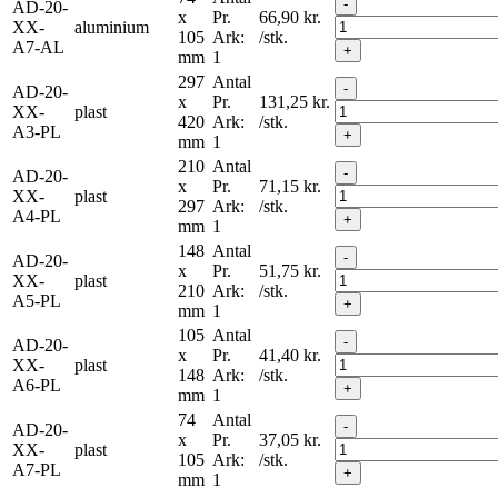
-
AD-20-
x
Pr.
66,90
kr.
XX-
aluminium
105
Ark:
/stk.
A7-AL
+
mm
1
297
Antal
-
AD-20-
x
Pr.
131,25
kr.
XX-
plast
420
Ark:
/stk.
A3-PL
+
mm
1
210
Antal
-
AD-20-
x
Pr.
71,15
kr.
XX-
plast
297
Ark:
/stk.
A4-PL
+
mm
1
148
Antal
-
AD-20-
x
Pr.
51,75
kr.
XX-
plast
210
Ark:
/stk.
A5-PL
+
mm
1
105
Antal
-
AD-20-
x
Pr.
41,40
kr.
XX-
plast
148
Ark:
/stk.
A6-PL
+
mm
1
74
Antal
-
AD-20-
x
Pr.
37,05
kr.
XX-
plast
105
Ark:
/stk.
A7-PL
+
mm
1