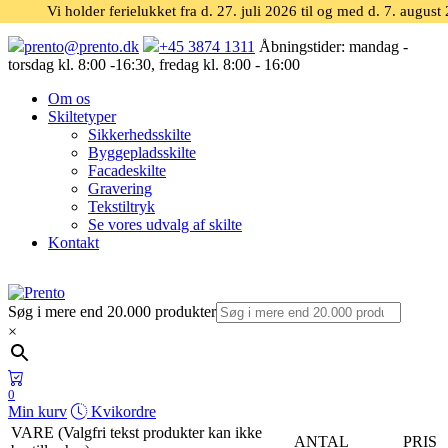
Vi holder ferielukket fra d. 27. juli 2026 til og med d. 7. august
prento@prento.dk
+45 3874 1311
Åbningstider:
mandag -
torsdag kl. 8:00 -16:30, fredag kl. 8:00 - 16:00
Om os
Skiltetyper
Sikkerhedsskilte
Byggepladsskilte
Facadeskilte
Gravering
Tekstiltryk
Se vores udvalg af skilte
Kontakt
Søg i mere end 20.000 produkter
×
0
Min kurv
Kvikordre
VARE (Valgfri tekst produkter kan ikke
ANTAL
PRIS