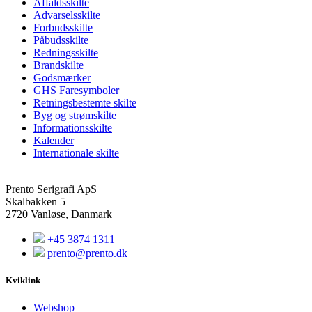
Affaldsskilte
Advarselsskilte
Forbudsskilte
Påbudsskilte
Redningsskilte
Brandskilte
Godsmærker
GHS Faresymboler
Retningsbestemte skilte
Byg og strømskilte
Informationsskilte
Kalender
Internationale skilte
Prento Serigrafi ApS
Skalbakken 5
2720 Vanløse, Danmark
+45 3874 1311
prento@prento.dk
Kviklink
Webshop