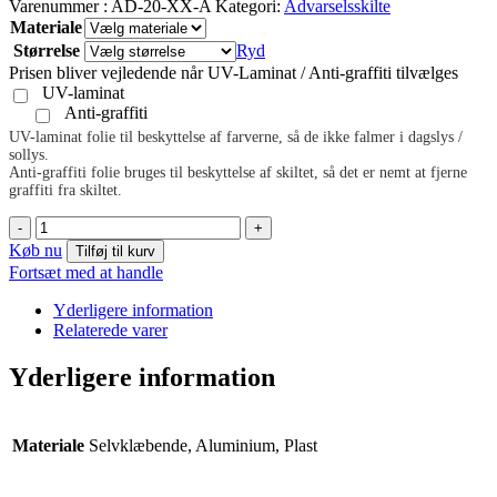
Varenummer :
AD-20-XX-A
Kategori:
Advarselsskilte
Materiale
Størrelse
Ryd
Prisen bliver vejledende når UV-Laminat / Anti-graffiti tilvælges
UV-laminat
Anti-graffiti
UV-laminat folie til beskyttelse af farverne, så de ikke falmer i dagslys /
sollys.
Anti-graffiti folie bruges til beskyttelse af skiltet, så det er nemt at fjerne
graffiti fra skiltet.
Roterende
-
+
dele
Køb nu
Tilføj til kurv
(mistet
Fortsæt med at handle
fingre)
(valgfri
Yderligere information
tekst)
Relaterede varer
antal
Yderligere information
Materiale
Selvklæbende, Aluminium, Plast