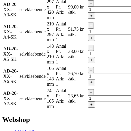
297
Antal
-
AD-20-
x
Pr.
99,00
kr.
XX-
selvklaebende
420
Ark:
/stk.
A3-SK
+
mm
1
210
Antal
-
AD-20-
x
Pr.
51,75
kr.
XX-
selvklaebende
297
Ark:
/stk.
A4-SK
+
mm
1
148
Antal
-
AD-20-
x
Pr.
38,60
kr.
XX-
selvklaebende
210
Ark:
/stk.
A5-SK
+
mm
1
105
Antal
-
AD-20-
x
Pr.
26,70
kr.
XX-
selvklaebende
148
Ark:
/stk.
A6-SK
+
mm
1
74
Antal
-
AD-20-
x
Pr.
23,65
kr.
XX-
selvklaebende
105
Ark:
/stk.
A7-SK
+
mm
1
Webshop