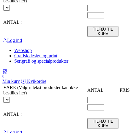
bestilles her)
ANTAL :
TILFØJ TIL
KURV
Log ind
Webshop
Grafisk design og print
Serigrafi og specialprodukter
0
Min kurv
Kvikordre
VARE (Valgfri tekst produkter kan ikke
ANTAL
PRIS
bestilles her)
ANTAL :
TILFØJ TIL
KURV
Log ind