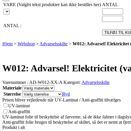
VARE (Valgfri tekst produkter kan ikke bestilles her)
ANTAL
ANTAL :
TILFØJ TIL K
Hjem
>
Webshop
>
Advarselsskilte
>
W012: Advarsel! Elektricitet (
W012: Advarsel! Elektricitet (va
Varenummer :
AD-W012-XX-A
Kategori:
Advarselsskilte
Materiale
Størrelse
Ryd
Prisen bliver vejledende når UV-Laminat / Anti-graffiti tilvælges
UV-laminat
Anti-graffiti
UV-laminat folie til beskyttelse af farverne, så de ikke falmer i dagslys 
Anti-graffiti folie bruges til beskyttelse af skiltet, så det er nemt at fjerne
Produkt i alt