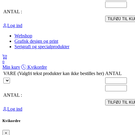
ANTAL :
TILFØJ TIL K
Log ind
Webshop
Grafisk design og print
Serigrafi og specialprodukter
0
Min kurv
Kvikordre
VARE (Valgfri tekst produkter kan ikke bestilles her)
ANTAL
ANTAL :
TILFØJ TIL K
Log ind
Kvikordre
×