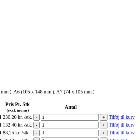
 mm.), A6 (105 x 148 mm.), A7 (74 x 105 mm.)
Pris Pr. Stk
Antal
(excl. moms)
1
230,20
kr.
/stk.
Tilføj til kurv
-
+
1
132,40
kr.
/stk.
Tilføj til kurv
-
+
1
88,25
kr.
/stk.
Tilføj til kurv
-
+