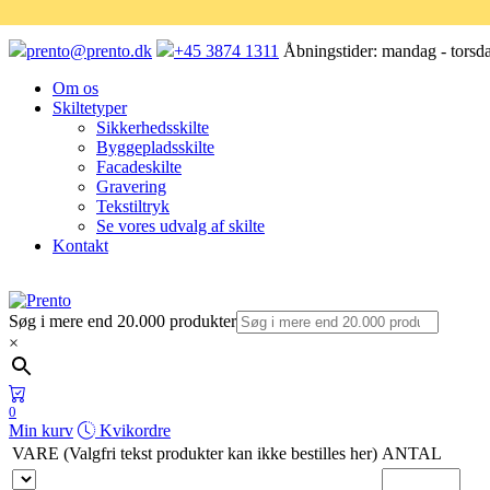
prento@prento.dk
+45 3874 1311
Åbningstider:
mandag - torsda
Om os
Skiltetyper
Sikkerhedsskilte
Byggepladsskilte
Facadeskilte
Gravering
Tekstiltryk
Se vores udvalg af skilte
Kontakt
Søg i mere end 20.000 produkter
×
0
Min kurv
Kvikordre
VARE (Valgfri tekst produkter kan ikke bestilles her)
ANTAL