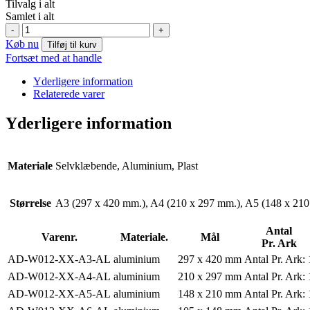
Tilvalg i alt
Samlet i alt
W012:
-
+
Advarsel!
Køb nu
Tilføj til kurv
Elektricitet
Fortsæt med at handle
(valgfri
tekst)
Yderligere information
antal
Relaterede varer
Yderligere information
Materiale
Selvklæbende, Aluminium, Plast
Størrelse
A3 (297 x 420 mm.), A4 (210 x 297 mm.), A5 (148 x 210
Antal
Varenr.
Materiale.
Mål
Pr. Ark
AD-W012-XX-A3-AL
aluminium
297 x 420 mm
Antal Pr. Ark:
AD-W012-XX-A4-AL
aluminium
210 x 297 mm
Antal Pr. Ark:
AD-W012-XX-A5-AL
aluminium
148 x 210 mm
Antal Pr. Ark: