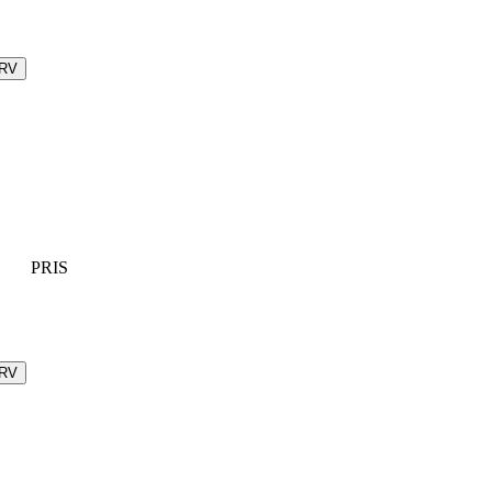
URV
PRIS
URV