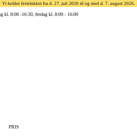
Vi holder ferielukket fra d. 27. juli 2026 til og med d. 7. august 2026.
g kl. 8:00 -16:30, fredag kl. 8:00 - 16:00
PRIS