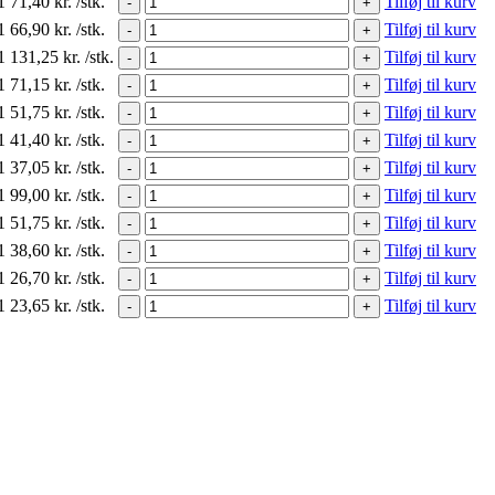
1
71,40
kr.
/stk.
Tilføj til kurv
-
+
1
66,90
kr.
/stk.
Tilføj til kurv
-
+
1
131,25
kr.
/stk.
Tilføj til kurv
-
+
1
71,15
kr.
/stk.
Tilføj til kurv
-
+
1
51,75
kr.
/stk.
Tilføj til kurv
-
+
1
41,40
kr.
/stk.
Tilføj til kurv
-
+
1
37,05
kr.
/stk.
Tilføj til kurv
-
+
1
99,00
kr.
/stk.
Tilføj til kurv
-
+
1
51,75
kr.
/stk.
Tilføj til kurv
-
+
1
38,60
kr.
/stk.
Tilføj til kurv
-
+
1
26,70
kr.
/stk.
Tilføj til kurv
-
+
1
23,65
kr.
/stk.
Tilføj til kurv
-
+