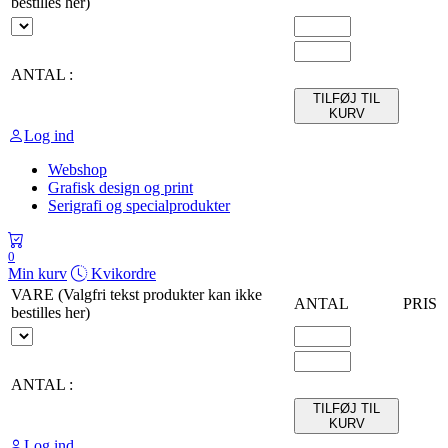
bestilles her)
ANTAL :
TILFØJ TIL
KURV
Log ind
Webshop
Grafisk design og print
Serigrafi og specialprodukter
0
Min kurv
Kvikordre
VARE (Valgfri tekst produkter kan ikke
ANTAL
PRIS
bestilles her)
ANTAL :
TILFØJ TIL
KURV
Log ind