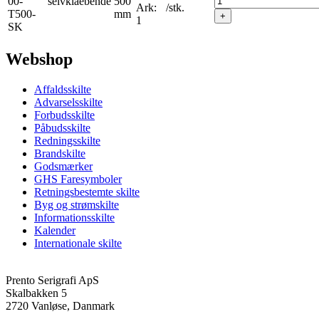
00-
selvklaebende
500
Ark:
/stk.
T500-
mm
+
1
SK
Webshop
Affaldsskilte
Advarselsskilte
Forbudsskilte
Påbudsskilte
Redningsskilte
Brandskilte
Godsmærker
GHS Faresymboler
Retningsbestemte skilte
Byg og strømskilte
Informationsskilte
Kalender
Internationale skilte
Prento Serigrafi ApS
Skalbakken 5
2720 Vanløse, Danmark