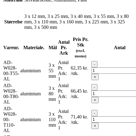
3 x 12 mm, 3 x 25 mm, 3 x 40 mm, 3 x 55 mm, 3 x 80
Størrelse
mm, 3 x 110 mm, 3 x 160 mm, 3 x 225 mm, 3 x 325
mm, 3 x 500 mm
Pris Pr.
Antal
Stk
Varenr.
Materiale.
Mål
Pr.
Antal
(excl.
Ark
moms)
AD-
Antal
-
3 x
W028-
Pr.
62,35
kr.
aluminium
55
00-T55-
Ark:
/stk.
mm
+
AL
1
AD-
Antal
-
3 x
W028-
Pr.
66,45
kr.
aluminium
80
00-T80-
Ark:
/stk.
mm
+
AL
1
AD-
Antal
-
W028-
3 x
Pr.
71,40
kr.
00-
aluminium
110
Ark:
/stk.
T110-
mm
+
1
AL