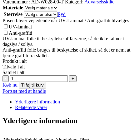
Varenummer :
AD-W028-00-T
Kategori:
Advarselsskilte
Materiale
Størrelse
Ryd
Prisen bliver vejledende når UV-Laminat / Anti-graffiti tilvælges
UV-laminat
Anti-graffiti
UV-laminat folie til beskyttelse af farverne, så de ikke falmer i
dagslys / sollys.
Anti-graffiti folie bruges til beskyttelse af skiltet, så det er nemt at
fjerne graffiti fra skiltet.
Produkt i alt
Tilvalg i alt
Samlet i alt
W028:
-
+
Advarsel!
Køb nu
Tilføj til kurv
Oxiderende
Fortsæt med at handle
stof
symbol
Yderligere information
antal
Relaterede varer
Yderligere information
Materiale
Selvklæbende, Aluminium, Plast