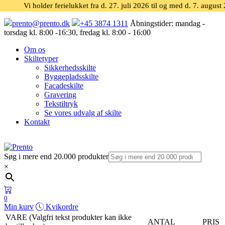
Vi holder ferielukket fra d. 27. juli 2026 til og med d. 7. august
prento@prento.dk
+45 3874 1311
Åbningstider:
mandag -
torsdag kl. 8:00 -16:30, fredag kl. 8:00 - 16:00
Om os
Skiltetyper
Sikkerhedsskilte
Byggepladsskilte
Facadeskilte
Gravering
Tekstiltryk
Se vores udvalg af skilte
Kontakt
Søg i mere end 20.000 produkter
×
0
Min kurv
Kvikordre
VARE (Valgfri tekst produkter kan ikke
ANTAL
PRIS