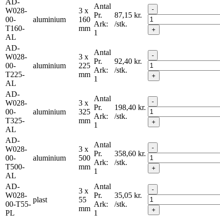
AD-
Antal
-
W028-
3 x
Pr.
87,15
kr.
00-
aluminium
160
Ark:
/stk.
T160-
mm
+
1
AL
AD-
Antal
-
W028-
3 x
Pr.
92,40
kr.
00-
aluminium
225
Ark:
/stk.
T225-
mm
+
1
AL
AD-
Antal
-
W028-
3 x
Pr.
198,40
kr.
00-
aluminium
325
Ark:
/stk.
T325-
mm
+
1
AL
AD-
Antal
-
W028-
3 x
Pr.
358,60
kr.
00-
aluminium
500
Ark:
/stk.
T500-
mm
+
1
AL
AD-
Antal
-
3 x
W028-
Pr.
35,05
kr.
plast
55
00-T55-
Ark:
/stk.
mm
+
PL
1