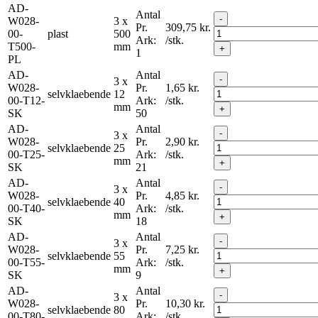
AD-
Antal
-
W028-
3 x
Pr.
309,75
kr.
00-
plast
500
Ark:
/stk.
T500-
mm
+
1
PL
AD-
Antal
-
3 x
W028-
Pr.
1,65
kr.
selvklaebende
12
00-T12-
Ark:
/stk.
mm
+
SK
50
AD-
Antal
-
3 x
W028-
Pr.
2,90
kr.
selvklaebende
25
00-T25-
Ark:
/stk.
mm
+
SK
21
AD-
Antal
-
3 x
W028-
Pr.
4,85
kr.
selvklaebende
40
00-T40-
Ark:
/stk.
mm
+
SK
18
AD-
Antal
-
3 x
W028-
Pr.
7,25
kr.
selvklaebende
55
00-T55-
Ark:
/stk.
mm
+
SK
9
AD-
Antal
-
3 x
W028-
Pr.
10,30
kr.
selvklaebende
80
00-T80-
Ark:
/stk.