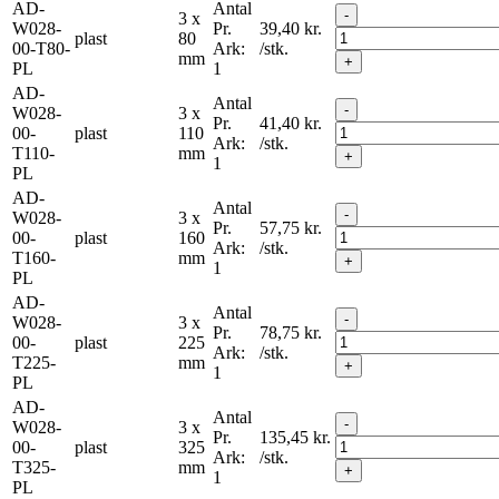
AD-
Antal
-
3 x
W028-
Pr.
39,40
kr.
plast
80
00-T80-
Ark:
/stk.
mm
+
PL
1
AD-
Antal
-
W028-
3 x
Pr.
41,40
kr.
00-
plast
110
Ark:
/stk.
T110-
mm
+
1
PL
AD-
Antal
-
W028-
3 x
Pr.
57,75
kr.
00-
plast
160
Ark:
/stk.
T160-
mm
+
1
PL
AD-
Antal
-
W028-
3 x
Pr.
78,75
kr.
00-
plast
225
Ark:
/stk.
T225-
mm
+
1
PL
AD-
Antal
-
W028-
3 x
Pr.
135,45
kr.
00-
plast
325
Ark:
/stk.
T325-
mm
+
1
PL