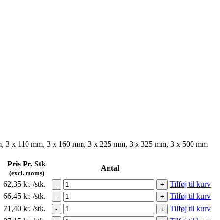
m, 3 x 110 mm, 3 x 160 mm, 3 x 225 mm, 3 x 325 mm, 3 x 500 mm
Pris Pr. Stk
Antal
(excl. moms)
62,35
kr.
/stk.
Tilføj til kurv
-
+
66,45
kr.
/stk.
Tilføj til kurv
-
+
71,40
kr.
/stk.
Tilføj til kurv
-
+