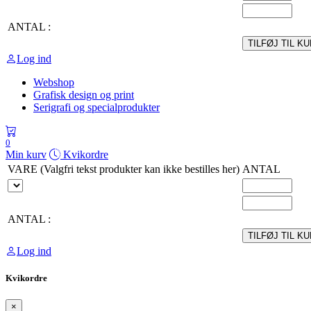
ANTAL :
TILFØJ TIL K
Log ind
Webshop
Grafisk design og print
Serigrafi og specialprodukter
0
Min kurv
Kvikordre
VARE (Valgfri tekst produkter kan ikke bestilles her)
ANTAL
ANTAL :
TILFØJ TIL K
Log ind
Kvikordre
×