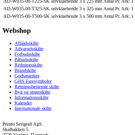
AD-W035-00-T225-SK
selvklaebende
3 x 225 mm
Antal Pr. Ark:
1
AD-W035-00-T325-SK
selvklaebende
3 x 325 mm
Antal Pr. Ark:
1
AD-W035-00-T500-SK
selvklaebende
3 x 500 mm
Antal Pr. Ark:
1
Webshop
Affaldsskilte
Advarselsskilte
Forbudsskilte
Påbudsskilte
Redningsskilte
Brandskilte
Godsmærker
GHS Faresymboler
Retningsbestemte skilte
Byg og strømskilte
Informationsskilte
Kalender
Internationale skilte
Prento Serigrafi ApS
Skalbakken 5
2720 Vanløse, Danmark