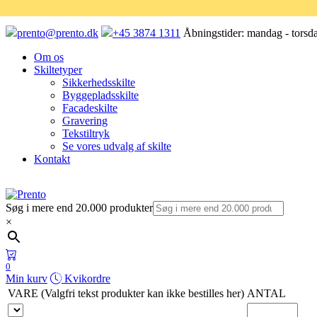
prento@prento.dk
+45 3874 1311
Åbningstider:
mandag - torsda
Om os
Skiltetyper
Sikkerhedsskilte
Byggepladsskilte
Facadeskilte
Gravering
Tekstiltryk
Se vores udvalg af skilte
Kontakt
Søg i mere end 20.000 produkter
×
0
Min kurv
Kvikordre
VARE (Valgfri tekst produkter kan ikke bestilles her)
ANTAL