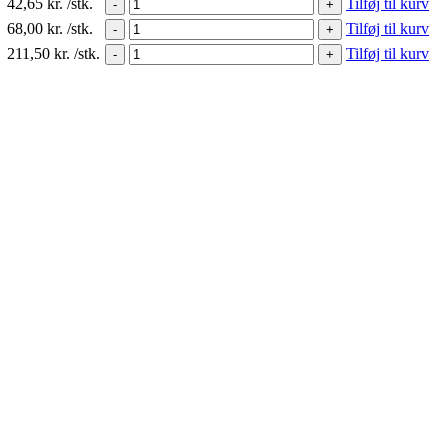
42,65
kr.
/stk.
Tilføj til kurv
-
+
68,00
kr.
/stk.
Tilføj til kurv
-
+
211,50
kr.
/stk.
Tilføj til kurv
-
+