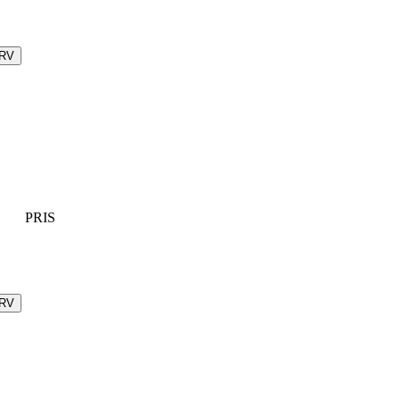
URV
PRIS
URV