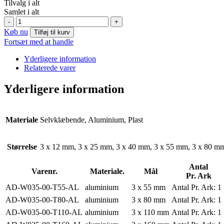
Tilvalg i alt
Samlet i alt
W035:
-
+
Advarsel!
Køb nu
Tilføj til kurv
Faldende
Fortsæt med at handle
genstande
symbol
Yderligere information
antal
Relaterede varer
Yderligere information
Materiale
Selvklæbende, Aluminium, Plast
Størrelse
3 x 12 mm, 3 x 25 mm, 3 x 40 mm, 3 x 55 mm, 3 x 80 m
Antal
Varenr.
Materiale.
Mål
Pr. Ark
AD-W035-00-T55-AL
aluminium
3 x 55 mm
Antal Pr. Ark:
1
AD-W035-00-T80-AL
aluminium
3 x 80 mm
Antal Pr. Ark:
1
AD-W035-00-T110-AL
aluminium
3 x 110 mm
Antal Pr. Ark:
1