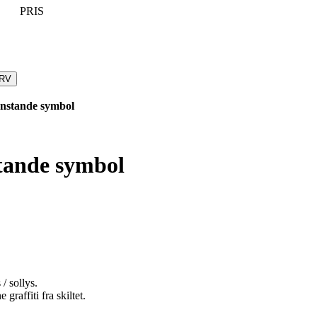
PRIS
URV
enstande symbol
tande symbol
/ sollys.
 graffiti fra skiltet.