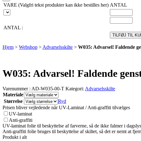
VARE (Valgfri tekst produkter kan ikke bestilles her)
ANTAL
ANTAL :
TILFØJ TIL K
Hjem
>
Webshop
>
Advarselsskilte
>
W035: Advarsel! Faldende g
W035: Advarsel! Faldende gens
Varenummer :
AD-W035-00-T
Kategori:
Advarselsskilte
Materiale
Størrelse
Ryd
Prisen bliver vejledende når UV-Laminat / Anti-graffiti tilvælges
UV-laminat
Anti-graffiti
UV-laminat folie til beskyttelse af farverne, så de ikke falmer i dagslys 
Anti-graffiti folie bruges til beskyttelse af skiltet, så det er nemt at fjerne
Produkt i alt