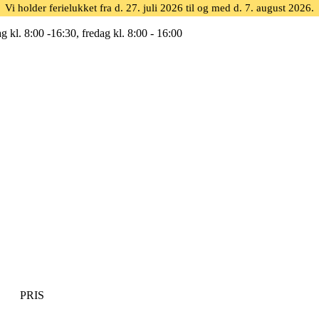
Vi holder ferielukket fra d. 27. juli 2026 til og med d. 7. august 2026.
g kl. 8:00 -16:30, fredag kl. 8:00 - 16:00
PRIS