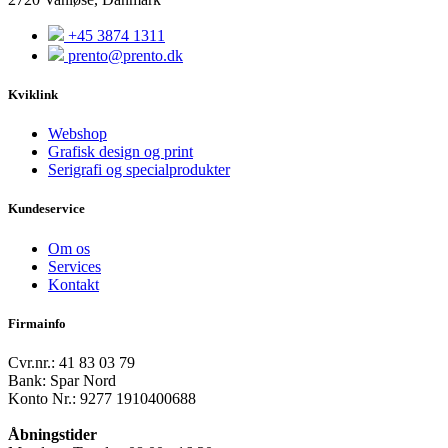
+45 3874 1311
prento@prento.dk
Kviklink
Webshop
Grafisk design og print
Serigrafi og specialprodukter
Kundeservice
Om os
Services
Kontakt
Firmainfo
Cvr.nr.: 41 83 03 79
Bank: Spar Nord
Konto Nr.: 9277 1910400688
Åbningstider