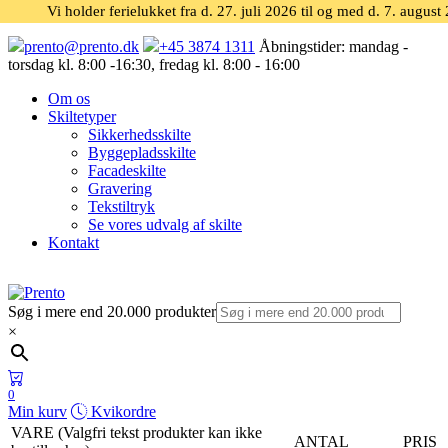
Vi holder ferielukket fra d. 27. juli 2026 til og med d. 7. august
prento@prento.dk
+45 3874 1311
Åbningstider:
mandag -
torsdag kl. 8:00 -16:30, fredag kl. 8:00 - 16:00
Om os
Skiltetyper
Sikkerhedsskilte
Byggepladsskilte
Facadeskilte
Gravering
Tekstiltryk
Se vores udvalg af skilte
Kontakt
Søg i mere end 20.000 produkter
×
0
Min kurv
Kvikordre
VARE (Valgfri tekst produkter kan ikke
ANTAL
PRIS