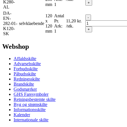
K280-
+
mm
1
AL
DA-
120
Antal
-
EN-
x
Pr.
11,20
kr.
282-01-
selvklaebende
120
Ark:
/stk.
K120-
+
mm
1
SK
Webshop
Affaldsskilte
Advarselsskilte
Forbudsskilte
Påbudsskilte
Redningsskilte
Brandskilte
Godsmærker
GHS Faresymboler
Retningsbestemte skilte
Byg og strømskilte
Informationsskilte
Kalender
Internationale skilte