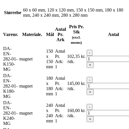
60 x 60 mm, 120 x 120 mm, 150 x 150 mm, 180 x 180
Størrelse
mm, 240 x 240 mm, 280 x 280 mm
Pris Pr.
Antal
Stk
Varenr.
Materiale.
Mål
Pr.
Antal
(excl.
Ark
moms)
DA-
150
Antal
-
EN-
x
Pr.
102,35
kr.
282-01-
magnet
150
Ark:
/stk.
K150-
+
mm
1
MG
DA-
180
Antal
-
EN-
x
Pr.
145,00
kr.
282-01-
magnet
180
Ark:
/stk.
K180-
+
mm
1
MG
DA-
240
Antal
-
EN-
x
Pr.
160,00
kr.
282-01-
magnet
240
Ark:
/stk.
K240-
+
mm
1
MG