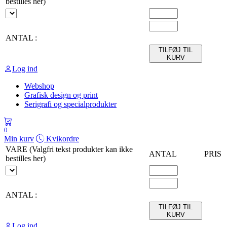
bestilles her)
ANTAL :
TILFØJ TIL
KURV
Log ind
Webshop
Grafisk design og print
Serigrafi og specialprodukter
0
Min kurv
Kvikordre
VARE (Valgfri tekst produkter kan ikke
ANTAL
PRIS
bestilles her)
ANTAL :
TILFØJ TIL
KURV
Log ind