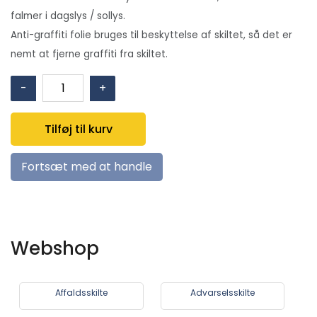
falmer i dagslys / sollys.
Anti-graffiti folie bruges til beskyttelse af skiltet, så det er
nemt at fjerne graffiti fra skiltet.
Brandalarm
-
+
(valgfri
tekst)
Tilføj til kurv
(pil
til
Fortsæt med at handle
højre)
antal
Webshop
Affaldsskilte
Advarselsskilte