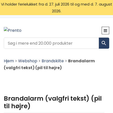
Vi holder ferielukket fra d. 27. juli 2026 til og med d. 7. august
2026.
OM OS
SKILTETYPER
KONTAKT
Hjem
>
Webshop
>
Brandskilte
>
Brandalarm
(valgfri tekst) (pil til højre)
Brandalarm (valgfri tekst) (pil
til højre)