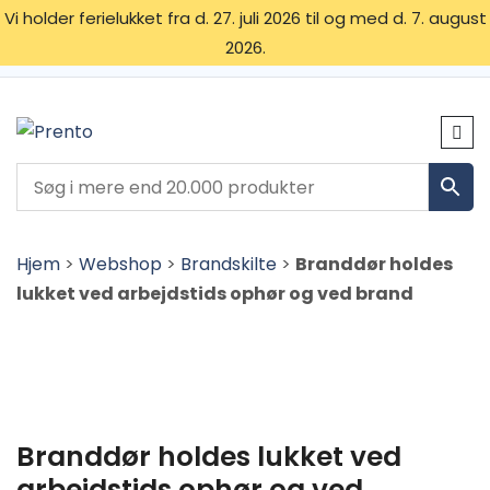
Vi holder ferielukket fra d. 27. juli 2026 til og med d. 7. august
2026.
OM OS
SKILTETYPER
KONTAKT
Hjem
>
Webshop
>
Brandskilte
>
Branddør holdes
lukket ved arbejdstids ophør og ved brand
Branddør holdes lukket ved
arbejdstids ophør og ved