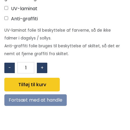
UV-laminat
Anti-graffiti
UV-laminat folie til beskyttelse af farverne, så de ikke
falmer i dagslys / sollys.
Anti-graffiti folie bruges til beskyttelse af skiltet, så det er
nemt at fjerne graffiti fra skiltet.
Branddør
-
+
holdes
lukket
Tilføj til kurv
ved
arbejdstids
Fortsæt med at handle
ophør
og
ved
brand