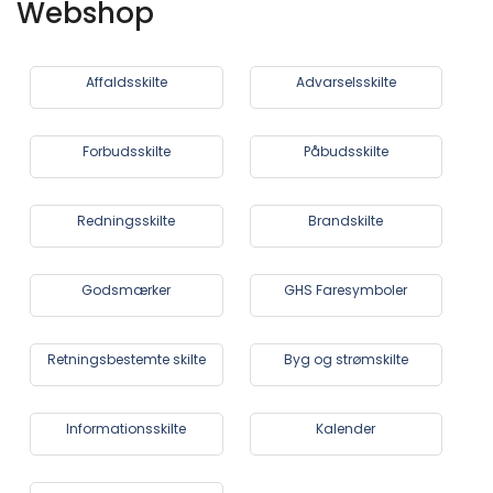
Webshop
antal
Affaldsskilte
Advarselsskilte
Forbudsskilte
Påbudsskilte
Redningsskilte
Brandskilte
Godsmærker
GHS Faresymboler
Retningsbestemte skilte
Byg og strømskilte
Informationsskilte
Kalender