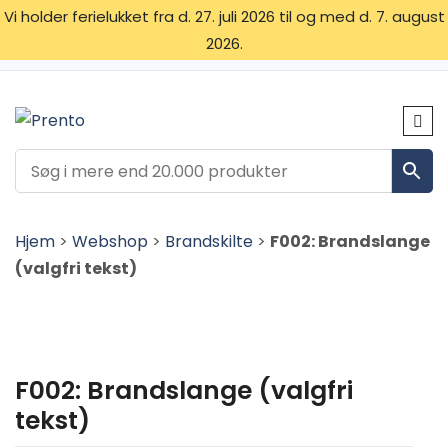
Vi holder ferielukket fra d. 27. juli 2026 til og med d. 7. august
2026.
OM OS
SKILTETYPER
KONTAKT
Hjem
>
Webshop
>
Brandskilte
>
F002: Brandslange
(valgfri tekst)
F002: Brandslange (valgfri
tekst)