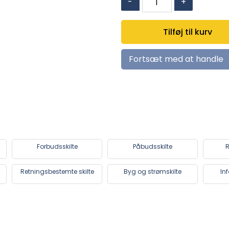
-
+
Brandmateriel
symbol
Tilføj til kurv
antal
Fortsæt med at handle
Forbudsskilte
Påbudsskilte
R
Retningsbestemte skilte
Byg og strømskilte
In