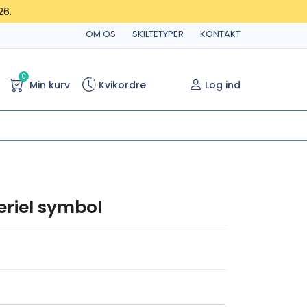
26.
OM OS
SKILTETYPER
KONTAKT
0
Min kurv
Kvikordre
Log ind
riel symbol