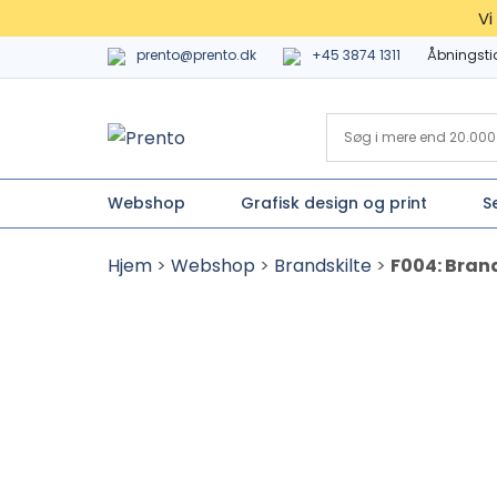
Vi
prento@prento.dk
+45 3874 1311
Åbningsti
Webshop
Grafisk design og print
S
Hjem
>
Webshop
>
Brandskilte
>
F004: Bran