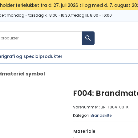
 holder ferielukket fra d. 27. juli 2026 til og med d. 7. august 20
der:
mandag - torsdag kl. 8:00 -16:30, fredag kl. 8:00 - 16:00
erigrafi og specialprodukter
dmateriel symbol
F004: Brandmate
Varenummer :
BR-F004-00-K
Kategori:
Brandskilte
Materiale