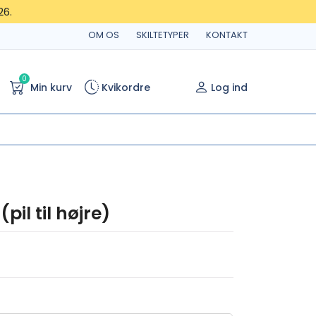
26.
OM OS
SKILTETYPER
KONTAKT
0
Min kurv
Kvikordre
Log ind
pil til højre)