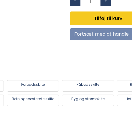
-
+
(pil
til
Tilføj til kurv
højre)
antal
Fortsæt med at handle
Forbudsskilte
Påbudsskilte
R
Retningsbestemte skilte
Byg og strømskilte
In