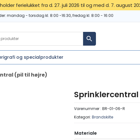
 holder ferielukket fra d. 27. juli 2026 til og med d. 7. august 20
der:
mandag - torsdag kl. 8:00 -16:30, fredag kl. 8:00 - 16:00
erigrafi og specialprodukter
tral (pil til højre)
Sprinklercentral (
Varenummer :
BR-01-06-R
Kategori:
Brandskilte
Materiale