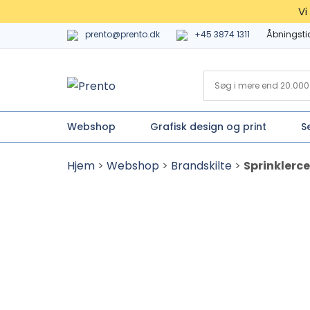
Vi
prento@prento.dk
+45 3874 1311
Åbningsti
Webshop
Grafisk design og print
S
Hjem
>
Webshop
>
Brandskilte
>
Sprinklercen