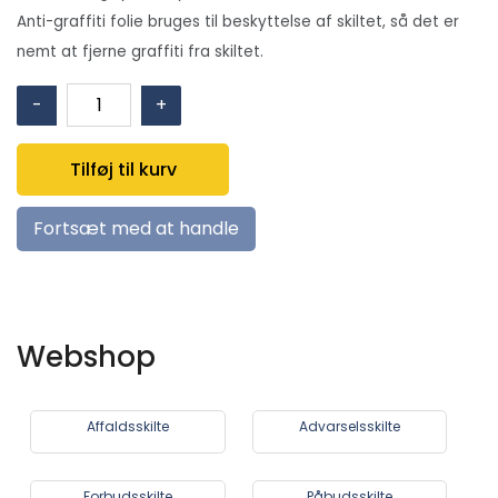
Anti-graffiti folie bruges til beskyttelse af skiltet, så det er
nemt at fjerne graffiti fra skiltet.
P010:
-
+
Forbudt
at
Tilføj til kurv
røre
symbol
Fortsæt med at handle
antal
Webshop
Affaldsskilte
Advarselsskilte
Forbudsskilte
Påbudsskilte