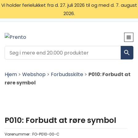
Vi holder ferielukket fra d. 27. juli 2026 til og med d. 7. august
2026.
OM OS
SKILTETYPER
KONTAKT
Hjem
>
Webshop
>
Forbudsskilte
>
P010: Forbudt at
røre symbol
P010: Forbudt at røre symbol
Varenummer :
FO-P010-00-C