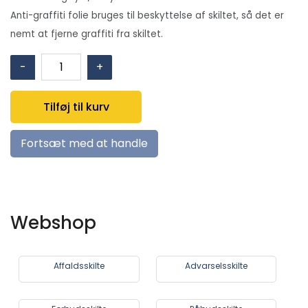
Anti-graffiti folie bruges til beskyttelse af skiltet, så det er
nemt at fjerne graffiti fra skiltet.
P028:
-
+
Brug
af
Tilføj til kurv
handsker
forbudt
Fortsæt med at handle
antal
Webshop
Affaldsskilte
Advarselsskilte