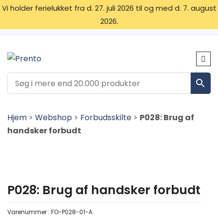
Vi holder ferielukket fra d. 27. juli 2026 til og med d. 7. august
2026.
OM OS
SKILTETYPER
KONTAKT
Hjem
>
Webshop
>
Forbudsskilte
>
P028: Brug af
handsker forbudt
P028: Brug af handsker forbudt
Varenummer :
FO-P028-01-A