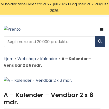
Vi holder ferielukket fra d. 27. juli 2026 til og med d. 7. august
2026.
OM OS
SKILTETYPER
KONTAKT
Hjem
>
Webshop
>
Kalender
>
A – Kalender –
Vendbar 2 x 6 mdr.
A – Kalender – Vendbar 2 x 6
mdr.