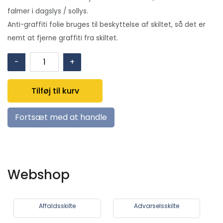
falmer i dagslys / sollys.
Anti-graffiti folie bruges til beskyttelse af skiltet, så det er
nemt at fjerne graffiti fra skiltet.
A
-
+
-
Kalender
Tilføj til kurv
-
Vendbar
Fortsæt med at handle
2
x
6
mdr.
Webshop
antal
Affaldsskilte
Advarselsskilte