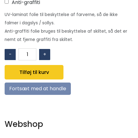
Anti-graffiti
UV-laminat folie til beskyttelse af farverne, så de ikke
falmer i dagslys / sollys.
Anti-graffiti folie bruges til beskyttelse af skiltet, så det er
nemt at fjerne graffiti fra skiltet.
E034:
-
+
Flugtdør
(glider
Tilføj til kurv
til
ve.)
Fortsæt med at handle
symbol
antal
Webshop