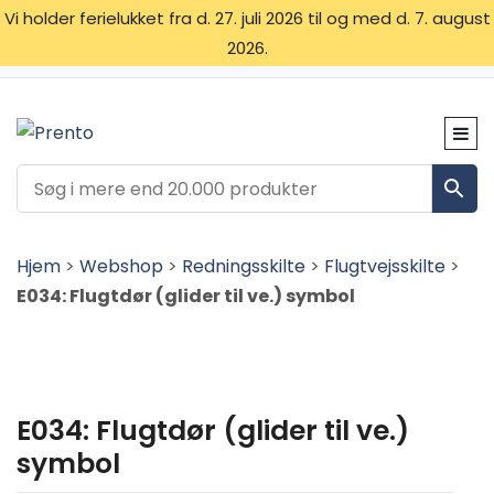
Vi holder ferielukket fra d. 27. juli 2026 til og med d. 7. august
2026.
OM OS
SKILTETYPER
KONTAKT
Hjem
>
Webshop
>
Redningsskilte
>
Flugtvejsskilte
>
E034: Flugtdør (glider til ve.) symbol
E034: Flugtdør (glider til ve.)
symbol