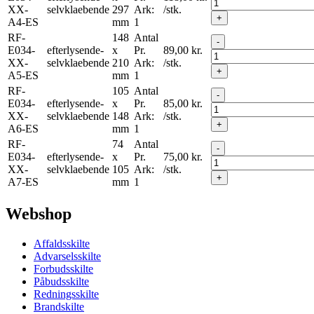
XX-
selvklaebende
297
Ark:
/stk.
+
A4-ES
mm
1
RF-
148
Antal
-
E034-
efterlysende-
x
Pr.
89,00
kr.
XX-
selvklaebende
210
Ark:
/stk.
+
A5-ES
mm
1
RF-
105
Antal
-
E034-
efterlysende-
x
Pr.
85,00
kr.
XX-
selvklaebende
148
Ark:
/stk.
+
A6-ES
mm
1
RF-
74
Antal
-
E034-
efterlysende-
x
Pr.
75,00
kr.
XX-
selvklaebende
105
Ark:
/stk.
+
A7-ES
mm
1
Webshop
Affaldsskilte
Advarselsskilte
Forbudsskilte
Påbudsskilte
Redningsskilte
Brandskilte