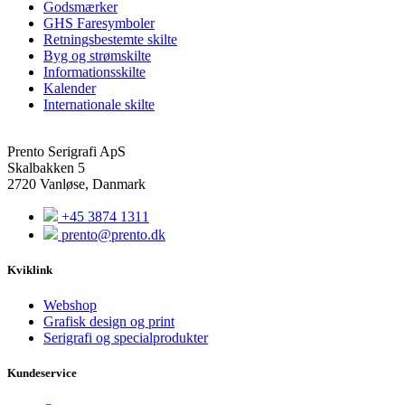
Godsmærker
GHS Faresymboler
Retningsbestemte skilte
Byg og strømskilte
Informationsskilte
Kalender
Internationale skilte
Prento Serigrafi ApS
Skalbakken 5
2720 Vanløse, Danmark
+45 3874 1311
prento@prento.dk
Kviklink
Webshop
Grafisk design og print
Serigrafi og specialprodukter
Kundeservice