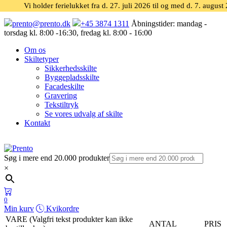
Vi holder ferielukket fra d. 27. juli 2026 til og med d. 7. august
prento@prento.dk
+45 3874 1311
Åbningstider:
mandag -
torsdag kl. 8:00 -16:30, fredag kl. 8:00 - 16:00
Om os
Skiltetyper
Sikkerhedsskilte
Byggepladsskilte
Facadeskilte
Gravering
Tekstiltryk
Se vores udvalg af skilte
Kontakt
Søg i mere end 20.000 produkter
×
0
Min kurv
Kvikordre
VARE (Valgfri tekst produkter kan ikke
ANTAL
PRIS