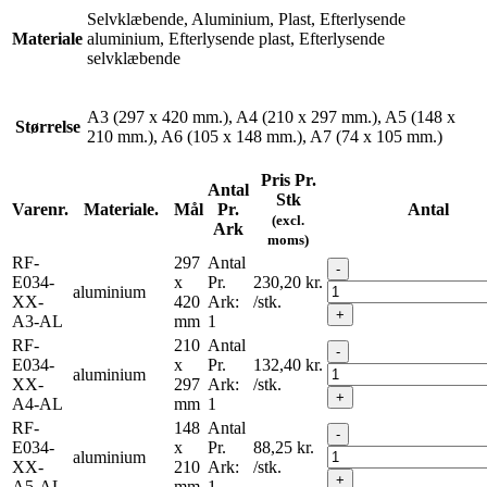
Selvklæbende, Aluminium, Plast, Efterlysende
Materiale
aluminium, Efterlysende plast, Efterlysende
selvklæbende
A3 (297 x 420 mm.), A4 (210 x 297 mm.), A5 (148 x
Størrelse
210 mm.), A6 (105 x 148 mm.), A7 (74 x 105 mm.)
Pris Pr.
Antal
Stk
Varenr.
Materiale.
Mål
Pr.
Antal
(excl.
Ark
moms)
RF-
297
Antal
-
E034-
x
Pr.
230,20
kr.
aluminium
XX-
420
Ark:
/stk.
+
A3-AL
mm
1
RF-
210
Antal
-
E034-
x
Pr.
132,40
kr.
aluminium
XX-
297
Ark:
/stk.
+
A4-AL
mm
1
RF-
148
Antal
-
E034-
x
Pr.
88,25
kr.
aluminium
XX-
210
Ark:
/stk.
+
A5-AL
mm
1