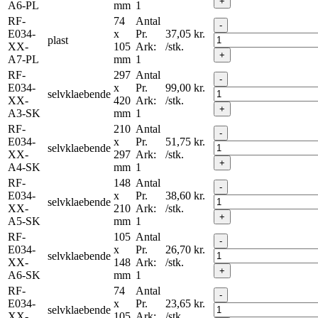
+
A6-PL
mm
1
RF-
74
Antal
-
E034-
x
Pr.
37,05
kr.
plast
XX-
105
Ark:
/stk.
+
A7-PL
mm
1
RF-
297
Antal
-
E034-
x
Pr.
99,00
kr.
selvklaebende
XX-
420
Ark:
/stk.
+
A3-SK
mm
1
RF-
210
Antal
-
E034-
x
Pr.
51,75
kr.
selvklaebende
XX-
297
Ark:
/stk.
+
A4-SK
mm
1
RF-
148
Antal
-
E034-
x
Pr.
38,60
kr.
selvklaebende
XX-
210
Ark:
/stk.
+
A5-SK
mm
1
RF-
105
Antal
-
E034-
x
Pr.
26,70
kr.
selvklaebende
XX-
148
Ark:
/stk.
+
A6-SK
mm
1
RF-
74
Antal
-
E034-
x
Pr.
23,65
kr.
selvklaebende
XX-
105
Ark:
/stk.