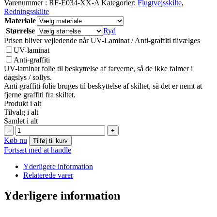
Varenummer :
RF-E034-XX-A
Kategorier:
Flugtvejsskilte
,
Redningsskilte
Materiale
Størrelse
Ryd
Prisen bliver vejledende når UV-Laminat / Anti-graffiti tilvælges
UV-laminat
Anti-graffiti
UV-laminat folie til beskyttelse af farverne, så de ikke falmer i
dagslys / sollys.
Anti-graffiti folie bruges til beskyttelse af skiltet, så det er nemt at
fjerne graffiti fra skiltet.
Produkt i alt
Tilvalg i alt
Samlet i alt
E034:
-
+
Flugtdør
Køb nu
Tilføj til kurv
(glider
Fortsæt med at handle
til
ve.)
Yderligere information
(valgfri
Relaterede varer
tekst)
antal
Yderligere information