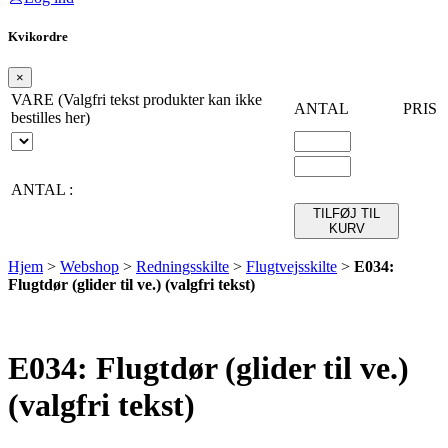
Kvikordre
×
VARE (Valgfri tekst produkter kan ikke
ANTAL
PRIS
bestilles her)
ANTAL :
TILFØJ TIL
KURV
Hjem
>
Webshop
>
Redningsskilte
>
Flugtvejsskilte
>
E034:
Flugtdør (glider til ve.) (valgfri tekst)
E034: Flugtdør (glider til ve.)
(valgfri tekst)