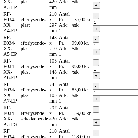
XX-
plast
420
Ark:
/stk.
+
A3-EP
mm
1
RF-
210
Antal
-
E034-
efterlysende-
x
Pr.
135,00
kr.
XX-
plast
297
Ark:
/stk.
+
A4-EP
mm
1
RF-
148
Antal
-
E034-
efterlysende-
x
Pr.
99,00
kr.
XX-
plast
210
Ark:
/stk.
+
A5-EP
mm
1
RF-
105
Antal
-
E034-
efterlysende-
x
Pr.
99,00
kr.
XX-
plast
148
Ark:
/stk.
+
A6-EP
mm
1
RF-
74
Antal
-
E034-
efterlysende-
x
Pr.
85,00
kr.
XX-
plast
105
Ark:
/stk.
+
A7-EP
mm
1
RF-
297
Antal
-
E034-
efterlysende-
x
Pr.
159,00
kr.
XX-
selvklaebende
420
Ark:
/stk.
+
A3-ES
mm
1
RF-
210
Antal
-
E034-
efterlysende-
x
Pr.
118,00
kr.