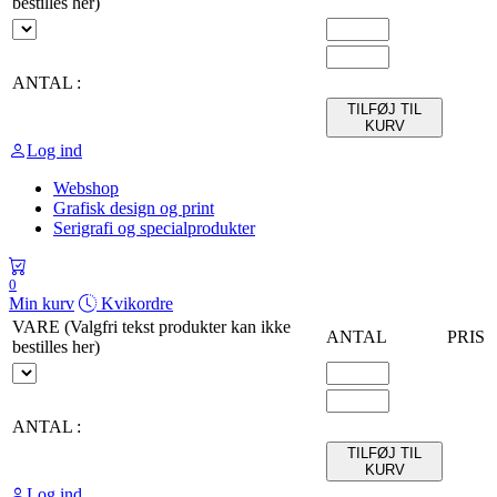
bestilles her)
ANTAL :
TILFØJ TIL
KURV
Log ind
Webshop
Grafisk design og print
Serigrafi og specialprodukter
0
Min kurv
Kvikordre
VARE (Valgfri tekst produkter kan ikke
ANTAL
PRIS
bestilles her)
ANTAL :
TILFØJ TIL
KURV
Log ind