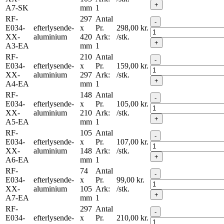
+
A7-SK
mm
1
RF-
297
Antal
-
E034-
efterlysende-
x
Pr.
298,00
kr.
XX-
aluminium
420
Ark:
/stk.
+
A3-EA
mm
1
RF-
210
Antal
-
E034-
efterlysende-
x
Pr.
159,00
kr.
XX-
aluminium
297
Ark:
/stk.
+
A4-EA
mm
1
RF-
148
Antal
-
E034-
efterlysende-
x
Pr.
105,00
kr.
XX-
aluminium
210
Ark:
/stk.
+
A5-EA
mm
1
RF-
105
Antal
-
E034-
efterlysende-
x
Pr.
107,00
kr.
XX-
aluminium
148
Ark:
/stk.
+
A6-EA
mm
1
RF-
74
Antal
-
E034-
efterlysende-
x
Pr.
99,00
kr.
XX-
aluminium
105
Ark:
/stk.
+
A7-EA
mm
1
RF-
297
Antal
-
E034-
efterlysende-
x
Pr.
210,00
kr.