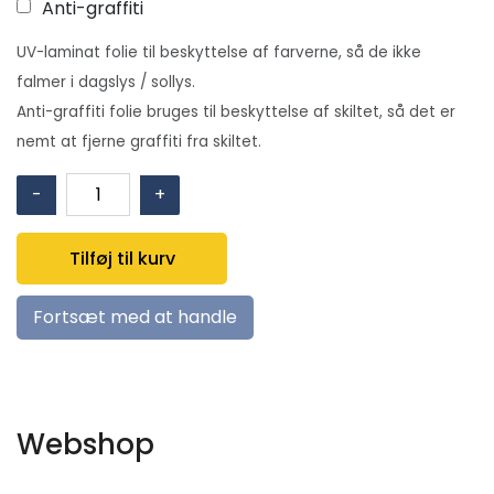
Anti-graffiti
UV-laminat folie til beskyttelse af farverne, så de ikke
falmer i dagslys / sollys.
Anti-graffiti folie bruges til beskyttelse af skiltet, så det er
nemt at fjerne graffiti fra skiltet.
E057:
-
+
Flugtdør
(træk
Tilføj til kurv
i
ve.
Fortsæt med at handle
side)
(valgfri
tekst)
antal
Webshop