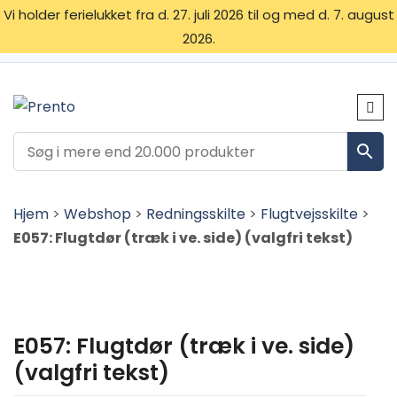
Vi holder ferielukket fra d. 27. juli 2026 til og med d. 7. august
2026.
OM OS
SKILTETYPER
KONTAKT
Hjem
>
Webshop
>
Redningsskilte
>
Flugtvejsskilte
>
E057: Flugtdør (træk i ve. side) (valgfri tekst)
E057: Flugtdør (træk i ve. side)
(valgfri tekst)