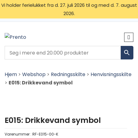
Vi holder ferielukket fra d. 27. juli 2026 til og med d. 7. august
2026.
OM OS
SKILTETYPER
KONTAKT
Hjem
>
Webshop
>
Redningsskilte
>
Henvisningsskilte
>
E015: Drikkevand symbol
E015: Drikkevand symbol
Varenummer :
RF-E015-00-K