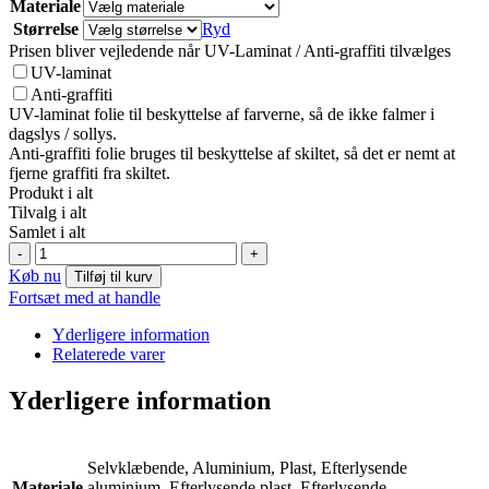
Materiale
Størrelse
Ryd
Prisen bliver vejledende når UV-Laminat / Anti-graffiti tilvælges
UV-laminat
Anti-graffiti
UV-laminat folie til beskyttelse af farverne, så de ikke falmer i
dagslys / sollys.
Anti-graffiti folie bruges til beskyttelse af skiltet, så det er nemt at
fjerne graffiti fra skiltet.
Produkt i alt
Tilvalg i alt
Samlet i alt
E027:
-
+
Forbindstaske
Køb nu
Tilføj til kurv
antal
Fortsæt med at handle
Yderligere information
Relaterede varer
Yderligere information
Selvklæbende, Aluminium, Plast, Efterlysende
Materiale
aluminium, Efterlysende plast, Efterlysende