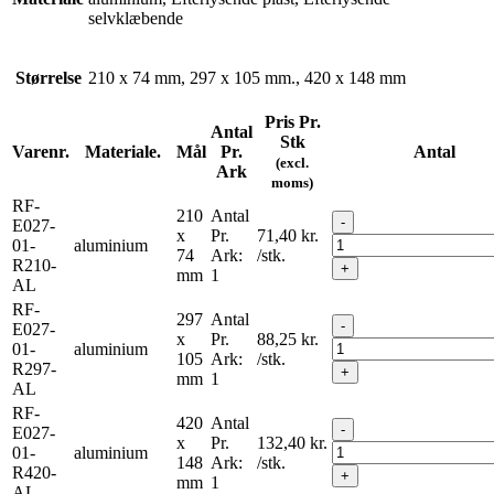
selvklæbende
Størrelse
210 x 74 mm, 297 x 105 mm., 420 x 148 mm
Pris Pr.
Antal
Stk
Varenr.
Materiale.
Mål
Pr.
Antal
(excl.
Ark
moms)
RF-
210
Antal
-
E027-
x
Pr.
71,40
kr.
01-
aluminium
74
Ark:
/stk.
R210-
+
mm
1
AL
RF-
297
Antal
-
E027-
x
Pr.
88,25
kr.
01-
aluminium
105
Ark:
/stk.
R297-
+
mm
1
AL
RF-
420
Antal
-
E027-
x
Pr.
132,40
kr.
01-
aluminium
148
Ark:
/stk.
R420-
+
mm
1
AL