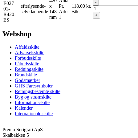
420
Antal
-
E027-
efterlysende-
x
Pr.
118,00
kr.
01-
selvklaebende
148
Ark:
/stk.
R420-
+
mm
1
ES
Webshop
Affaldsskilte
Advarselsskilte
Forbudsskilte
Påbudsskilte
Redningsskilte
Brandskilte
Godsmærker
GHS Faresymboler
Retningsbestemte skilte
Byg og strømskilte
Informationsskilte
Kalender
Internationale skilte
Prento Serigrafi ApS
Skalbakken 5