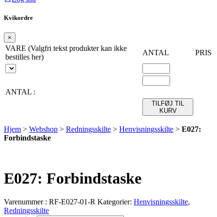
Kvikordre
×
VARE (Valgfri tekst produkter kan ikke
ANTAL
PRIS
bestilles her)
ANTAL :
TILFØJ TIL
KURV
Hjem
>
Webshop
>
Redningsskilte
>
Henvisningsskilte
>
E027:
Forbindstaske
E027: Forbindstaske
Varenummer :
RF-E027-01-R
Kategorier:
Henvisningsskilte
,
Redningsskilte