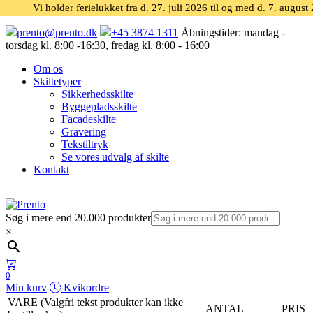
Vi holder ferielukket fra d. 27. juli 2026 til og med d. 7. august
prento@prento.dk
+45 3874 1311
Åbningstider:
mandag -
torsdag kl. 8:00 -16:30, fredag kl. 8:00 - 16:00
Om os
Skiltetyper
Sikkerhedsskilte
Byggepladsskilte
Facadeskilte
Gravering
Tekstiltryk
Se vores udvalg af skilte
Kontakt
Søg i mere end 20.000 produkter
×
0
Min kurv
Kvikordre
VARE (Valgfri tekst produkter kan ikke
ANTAL
PRIS