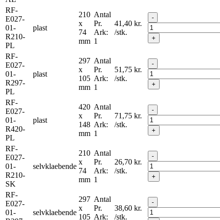
RF-
210
Antal
-
E027-
x
Pr.
41,40
kr.
01-
plast
74
Ark:
/stk.
R210-
+
mm
1
PL
RF-
297
Antal
-
E027-
x
Pr.
51,75
kr.
01-
plast
105
Ark:
/stk.
R297-
+
mm
1
PL
RF-
420
Antal
-
E027-
x
Pr.
71,75
kr.
01-
plast
148
Ark:
/stk.
R420-
+
mm
1
PL
RF-
210
Antal
-
E027-
x
Pr.
26,70
kr.
01-
selvklaebende
74
Ark:
/stk.
R210-
+
mm
1
SK
RF-
297
Antal
-
E027-
x
Pr.
38,60
kr.
01-
selvklaebende
105
Ark:
/stk.