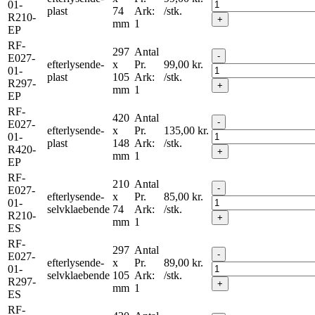
01-
plast
74
Ark:
/stk.
R210-
+
mm
1
EP
RF-
297
Antal
-
E027-
efterlysende-
x
Pr.
99,00
kr.
01-
plast
105
Ark:
/stk.
R297-
+
mm
1
EP
RF-
420
Antal
-
E027-
efterlysende-
x
Pr.
135,00
kr.
01-
plast
148
Ark:
/stk.
R420-
+
mm
1
EP
RF-
210
Antal
-
E027-
efterlysende-
x
Pr.
85,00
kr.
01-
selvklaebende
74
Ark:
/stk.
R210-
+
mm
1
ES
RF-
297
Antal
-
E027-
efterlysende-
x
Pr.
89,00
kr.
01-
selvklaebende
105
Ark:
/stk.
R297-
+
mm
1
ES
RF-