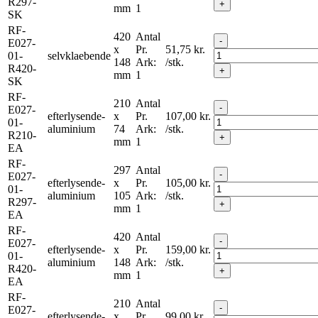
R297-
+
mm
1
SK
RF-
420
Antal
-
E027-
x
Pr.
51,75
kr.
01-
selvklaebende
148
Ark:
/stk.
R420-
+
mm
1
SK
RF-
210
Antal
-
E027-
efterlysende-
x
Pr.
107,00
kr.
01-
aluminium
74
Ark:
/stk.
R210-
+
mm
1
EA
RF-
297
Antal
-
E027-
efterlysende-
x
Pr.
105,00
kr.
01-
aluminium
105
Ark:
/stk.
R297-
+
mm
1
EA
RF-
420
Antal
-
E027-
efterlysende-
x
Pr.
159,00
kr.
01-
aluminium
148
Ark:
/stk.
R420-
+
mm
1
EA
RF-
210
Antal
-
E027-
efterlysende-
x
Pr.
99,00
kr.