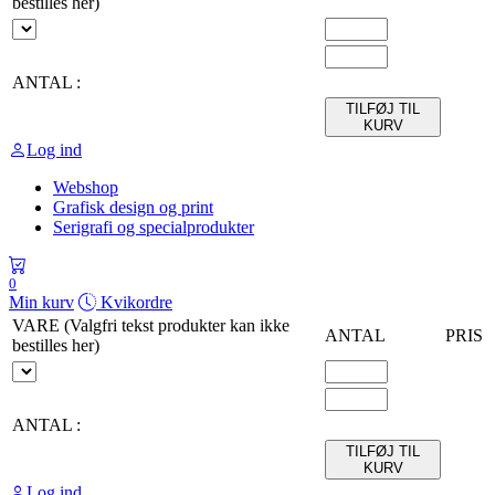
bestilles her)
ANTAL :
TILFØJ TIL
KURV
Log ind
Webshop
Grafisk design og print
Serigrafi og specialprodukter
0
Min kurv
Kvikordre
VARE (Valgfri tekst produkter kan ikke
ANTAL
PRIS
bestilles her)
ANTAL :
TILFØJ TIL
KURV
Log ind