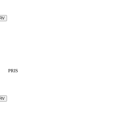
URV
PRIS
URV