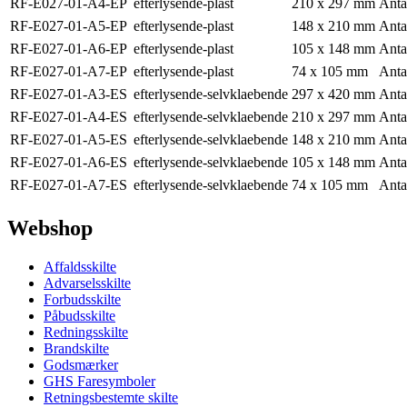
RF-E027-01-A4-EP
efterlysende-plast
210 x 297 mm
Anta
RF-E027-01-A5-EP
efterlysende-plast
148 x 210 mm
Anta
RF-E027-01-A6-EP
efterlysende-plast
105 x 148 mm
Anta
RF-E027-01-A7-EP
efterlysende-plast
74 x 105 mm
Anta
RF-E027-01-A3-ES
efterlysende-selvklaebende
297 x 420 mm
Anta
RF-E027-01-A4-ES
efterlysende-selvklaebende
210 x 297 mm
Anta
RF-E027-01-A5-ES
efterlysende-selvklaebende
148 x 210 mm
Anta
RF-E027-01-A6-ES
efterlysende-selvklaebende
105 x 148 mm
Anta
RF-E027-01-A7-ES
efterlysende-selvklaebende
74 x 105 mm
Anta
Webshop
Affaldsskilte
Advarselsskilte
Forbudsskilte
Påbudsskilte
Redningsskilte
Brandskilte
Godsmærker
GHS Faresymboler
Retningsbestemte skilte