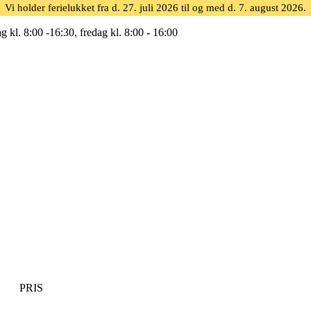
Vi holder ferielukket fra d. 27. juli 2026 til og med d. 7. august 2026.
g kl. 8:00 -16:30, fredag kl. 8:00 - 16:00
PRIS