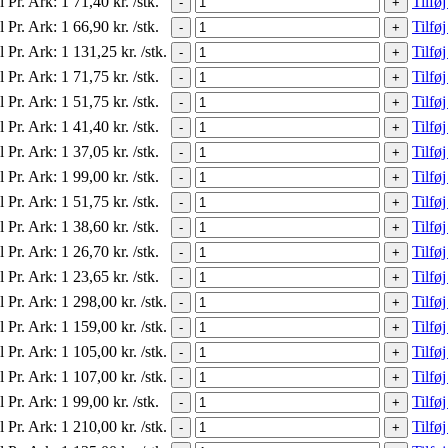
l Pr. Ark:
1
71,40
kr.
/stk.
Tilføj
-
+
l Pr. Ark:
1
66,90
kr.
/stk.
Tilføj
-
+
l Pr. Ark:
1
131,25
kr.
/stk.
Tilføj
-
+
l Pr. Ark:
1
71,75
kr.
/stk.
Tilføj
-
+
l Pr. Ark:
1
51,75
kr.
/stk.
Tilføj
-
+
l Pr. Ark:
1
41,40
kr.
/stk.
Tilføj
-
+
l Pr. Ark:
1
37,05
kr.
/stk.
Tilføj
-
+
l Pr. Ark:
1
99,00
kr.
/stk.
Tilføj
-
+
l Pr. Ark:
1
51,75
kr.
/stk.
Tilføj
-
+
l Pr. Ark:
1
38,60
kr.
/stk.
Tilføj
-
+
l Pr. Ark:
1
26,70
kr.
/stk.
Tilføj
-
+
l Pr. Ark:
1
23,65
kr.
/stk.
Tilføj
-
+
l Pr. Ark:
1
298,00
kr.
/stk.
Tilføj
-
+
l Pr. Ark:
1
159,00
kr.
/stk.
Tilføj
-
+
l Pr. Ark:
1
105,00
kr.
/stk.
Tilføj
-
+
l Pr. Ark:
1
107,00
kr.
/stk.
Tilføj
-
+
l Pr. Ark:
1
99,00
kr.
/stk.
Tilføj
-
+
l Pr. Ark:
1
210,00
kr.
/stk.
Tilføj
-
+