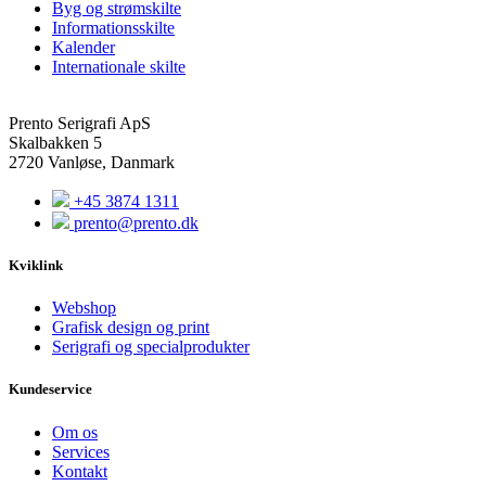
Byg og strømskilte
Informationsskilte
Kalender
Internationale skilte
Prento Serigrafi ApS
Skalbakken 5
2720 Vanløse, Danmark
+45 3874 1311
prento@prento.dk
Kviklink
Webshop
Grafisk design og print
Serigrafi og specialprodukter
Kundeservice
Om os
Services
Kontakt