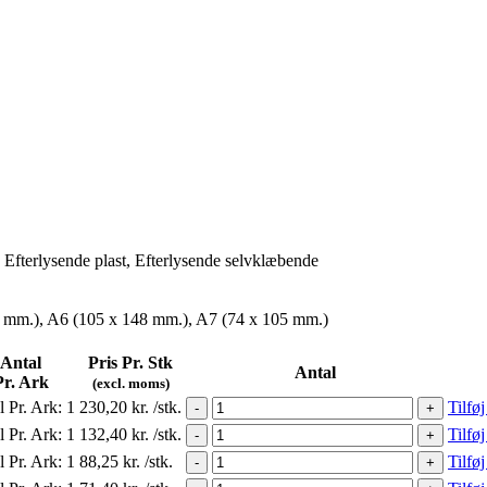
Efterlysende plast, Efterlysende selvklæbende
 mm.), A6 (105 x 148 mm.), A7 (74 x 105 mm.)
Antal
Pris Pr. Stk
Antal
Pr. Ark
(excl. moms)
l Pr. Ark:
1
230,20
kr.
/stk.
Tilføj
-
+
l Pr. Ark:
1
132,40
kr.
/stk.
Tilføj
-
+
l Pr. Ark:
1
88,25
kr.
/stk.
Tilføj
-
+