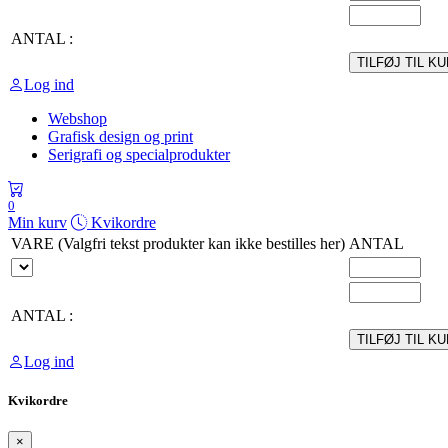
ANTAL :
TILFØJ TIL K
Log ind
Webshop
Grafisk design og print
Serigrafi og specialprodukter
0
Min kurv
Kvikordre
VARE (Valgfri tekst produkter kan ikke bestilles her)
ANTAL
ANTAL :
TILFØJ TIL K
Log ind
Kvikordre
×