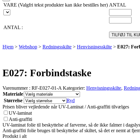
VARE (Valgfri tekst produkter kan ikke bestilles her)
ANTAL
ANTAL :
TILFØJ TIL K
Hjem
>
Webshop
>
Redningsskilte
>
Henvisningsskilte
>
E027: For
E027: Forbindstaske
Varenummer :
RF-E027-01-A
Kategorier:
Henvisningsskilte
,
Redning
Materiale
Størrelse
Ryd
Prisen bliver vejledende når UV-Laminat / Anti-graffiti tilvælges
UV-laminat
Anti-graffiti
UV-laminat folie til beskyttelse af farverne, så de ikke falmer i dagslys 
Anti-graffiti folie bruges til beskyttelse af skiltet, så det er nemt at fjerne
Produkt i alt