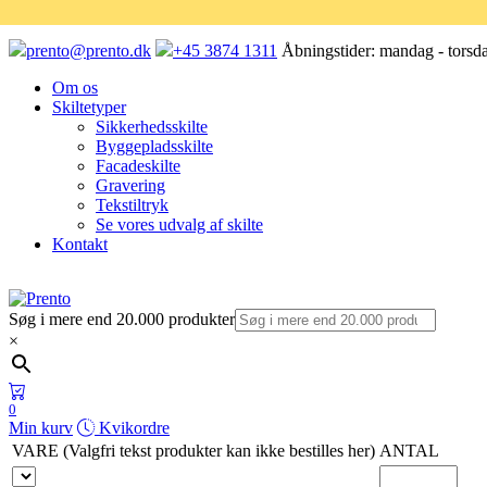
prento@prento.dk
+45 3874 1311
Åbningstider:
mandag - torsda
Om os
Skiltetyper
Sikkerhedsskilte
Byggepladsskilte
Facadeskilte
Gravering
Tekstiltryk
Se vores udvalg af skilte
Kontakt
Søg i mere end 20.000 produkter
×
0
Min kurv
Kvikordre
VARE (Valgfri tekst produkter kan ikke bestilles her)
ANTAL