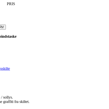
PRIS
URV
bindstaske
sskilte
/ sollys.
 graffiti fra skiltet.