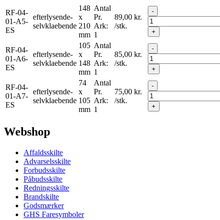
148
Antal
-
RF-04-
efterlysende-
x
Pr.
89,00
kr.
01-A5-
selvklaebende
210
Ark:
/stk.
ES
+
mm
1
105
Antal
-
RF-04-
efterlysende-
x
Pr.
85,00
kr.
01-A6-
selvklaebende
148
Ark:
/stk.
ES
+
mm
1
74
Antal
-
RF-04-
efterlysende-
x
Pr.
75,00
kr.
01-A7-
selvklaebende
105
Ark:
/stk.
ES
+
mm
1
Webshop
Affaldsskilte
Advarselsskilte
Forbudsskilte
Påbudsskilte
Redningsskilte
Brandskilte
Godsmærker
GHS Faresymboler