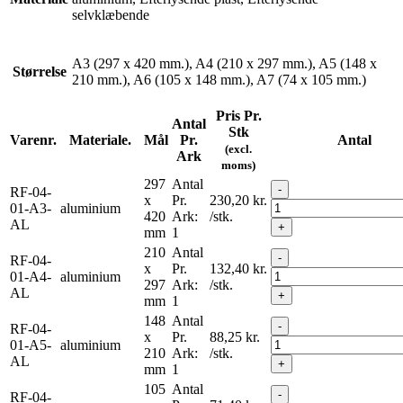
selvklæbende
A3 (297 x 420 mm.), A4 (210 x 297 mm.), A5 (148 x
Størrelse
210 mm.), A6 (105 x 148 mm.), A7 (74 x 105 mm.)
Pris Pr.
Antal
Stk
Varenr.
Materiale.
Mål
Pr.
Antal
(excl.
Ark
moms)
297
Antal
-
RF-04-
x
Pr.
230,20
kr.
01-A3-
aluminium
420
Ark:
/stk.
AL
+
mm
1
210
Antal
-
RF-04-
x
Pr.
132,40
kr.
01-A4-
aluminium
297
Ark:
/stk.
AL
+
mm
1
148
Antal
-
RF-04-
x
Pr.
88,25
kr.
01-A5-
aluminium
210
Ark:
/stk.
AL
+
mm
1
105
Antal
-
RF-04-