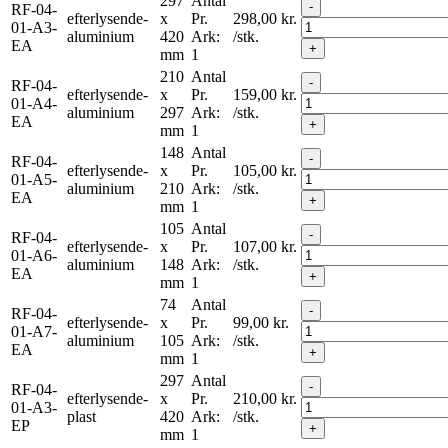
297
Antal
-
RF-04-
efterlysende-
x
Pr.
298,00
kr.
01-A3-
aluminium
420
Ark:
/stk.
EA
+
mm
1
210
Antal
-
RF-04-
efterlysende-
x
Pr.
159,00
kr.
01-A4-
aluminium
297
Ark:
/stk.
EA
+
mm
1
148
Antal
-
RF-04-
efterlysende-
x
Pr.
105,00
kr.
01-A5-
aluminium
210
Ark:
/stk.
EA
+
mm
1
105
Antal
-
RF-04-
efterlysende-
x
Pr.
107,00
kr.
01-A6-
aluminium
148
Ark:
/stk.
EA
+
mm
1
74
Antal
-
RF-04-
efterlysende-
x
Pr.
99,00
kr.
01-A7-
aluminium
105
Ark:
/stk.
EA
+
mm
1
297
Antal
-
RF-04-
efterlysende-
x
Pr.
210,00
kr.
01-A3-
plast
420
Ark:
/stk.
EP
+
mm
1