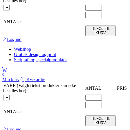
bestilles her)
ANTAL :
TILFØJ TIL
KURV
Log ind
Webshop
Grafisk design og print
Serigrafi og specialprodukter
0
Min kurv
Kvikordre
VARE (Valgfri tekst produkter kan ikke
ANTAL
PRIS
bestilles her)
ANTAL :
TILFØJ TIL
KURV
Log ind