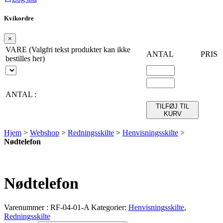
Kvikordre
×
VARE (Valgfri tekst produkter kan ikke
ANTAL
PRIS
bestilles her)
ANTAL :
TILFØJ TIL
KURV
Hjem
>
Webshop
>
Redningsskilte
>
Henvisningsskilte
>
Nødtelefon
Nødtelefon
Varenummer :
RF-04-01-A
Kategorier:
Henvisningsskilte
,
Redningsskilte