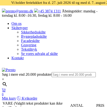
Vi holder ferielukket fra d. 27. juli 2026 til og med d. 7. august
prento@prento.dk
+45 3874 1311
Åbningstider:
mandag -
torsdag kl. 8:00 -16:30, fredag kl. 8:00 - 16:00
Om os
Skiltetyper
Sikkerhedsskilte
Byggepladsskilte
Facadeskilte
Gravering
Tekstiltryk
Se vores udvalg af skilte
Kontakt
Søg i mere end 20.000 produkter
×
0
Min kurv
Kvikordre
VARE (Valgfri tekst produkter kan ikke
ANTAL
PRIS