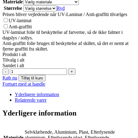
Materiale
Størrelse
Ryd
Prisen bliver vejledende når UV-Laminat / Anti-graffiti tilvælges
UV-laminat
Anti-graffiti
UV-laminat folie til beskyttelse af farverne, så de ikke falmer i
dagslys / sollys.
Anti-graffiti folie bruges til beskyttelse af skiltet, så det er nemt at
fjerne graffiti fra skiltet.
Produkt i alt
Tilvalg i alt
Samlet i alt
E047:
-
+
SART
Køb nu
Tilføj til kurv
symbol
Fortsæt med at handle
antal
Yderligere information
Relaterede varer
Yderligere information
Selvklæbende, Aluminium, Plast, Efterlysende
Materiale
aluminium, Efterlysende plast, Efterlysende