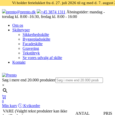
Vi holder ferielukket fra d. 27. juli 2026 til og med d. 7. august
prento@prento.dk
+45 3874 1311
Åbningstider:
mandag -
torsdag kl. 8:00 -16:30, fredag kl. 8:00 - 16:00
Om os
Skiltetyper
Sikkerhedsskilte
Byggepladsskilte
Facadeskilte
Gravering
Tekstiltryk
Se vores udvalg af skilte
Kontakt
Søg i mere end 20.000 produkter
×
0
Min kurv
Kvikordre
VARE (Valgfri tekst produkter kan ikke
ANTAL
PRIS