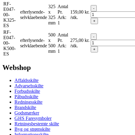
RF-
325
Antal
-
E047-
efterlysende-
x
Pr.
159,00
kr.
00-
selvklaebende
325
Ark:
/stk.
K325-
+
mm
1
ES
RF-
500
Antal
-
E047-
efterlysende-
x
Pr.
275,00
kr.
00-
selvklaebende
500
Ark:
/stk.
K500-
+
mm
1
ES
Webshop
Affaldsskilte
Advarselsskilte
Forbudsskilte
Påbudsskilte
Redningsskilte
Brandskilte
Godsmærker
GHS Faresymboler
Retningsbestemte skilte
Byg og strømskilte
Informationsskilte