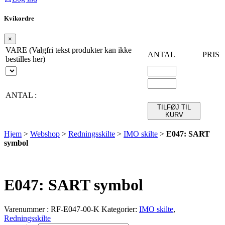
Kvikordre
×
VARE (Valgfri tekst produkter kan ikke
ANTAL
PRIS
bestilles her)
ANTAL :
TILFØJ TIL
KURV
Hjem
>
Webshop
>
Redningsskilte
>
IMO skilte
>
E047: SART
symbol
E047: SART symbol
Varenummer :
RF-E047-00-K
Kategorier:
IMO skilte
,
Redningsskilte