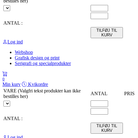
bestilles her)
ANTAL :
TILFØJ TIL
KURV
Log ind
Webshop
Grafisk design og print
Serigrafi og specialprodukter
0
Min kurv
Kvikordre
VARE (Valgfri tekst produkter kan ikke
ANTAL
PRIS
bestilles her)
ANTAL :
TILFØJ TIL
KURV
Log ind