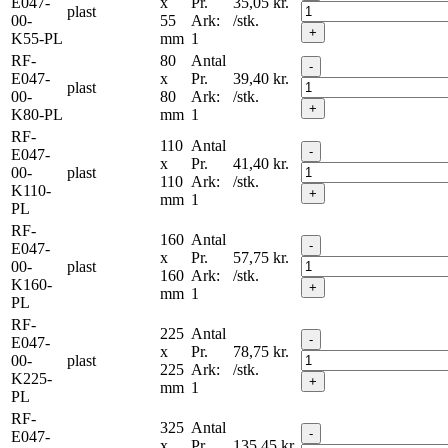
E047-
x
Pr.
35,05
kr.
plast
00-
55
Ark:
/stk.
+
K55-PL
mm
1
RF-
80
Antal
-
E047-
x
Pr.
39,40
kr.
plast
00-
80
Ark:
/stk.
+
K80-PL
mm
1
RF-
110
Antal
-
E047-
x
Pr.
41,40
kr.
00-
plast
110
Ark:
/stk.
K110-
+
mm
1
PL
RF-
160
Antal
-
E047-
x
Pr.
57,75
kr.
00-
plast
160
Ark:
/stk.
K160-
+
mm
1
PL
RF-
225
Antal
-
E047-
x
Pr.
78,75
kr.
00-
plast
225
Ark:
/stk.
K225-
+
mm
1
PL
RF-
325
Antal
-
E047-
x
Pr.
135,45
kr.