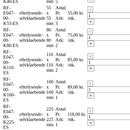
K40-ES
mm
5
RF-
55
Antal
-
E047-
efterlysende-
x
Pr.
55,00
kr.
00-
selvklaebende
55
Ark:
/stk.
+
K55-ES
mm
3
RF-
80
Antal
-
E047-
efterlysende-
x
Pr.
75,00
kr.
00-
selvklaebende
80
Ark:
/stk.
+
K80-ES
mm
2
RF-
110
Antal
-
E047-
efterlysende-
x
Pr.
85,00
kr.
00-
selvklaebende
110
Ark:
/stk.
K110-
+
mm
2
ES
RF-
160
Antal
-
E047-
efterlysende-
x
Pr.
89,00
kr.
00-
selvklaebende
160
Ark:
/stk.
K160-
+
mm
1
ES
RF-
225
Antal
-
E047-
efterlysende-
x
Pr.
118,00
kr.
00-
selvklaebende
225
Ark:
/stk.
K225-
+
mm
1
ES