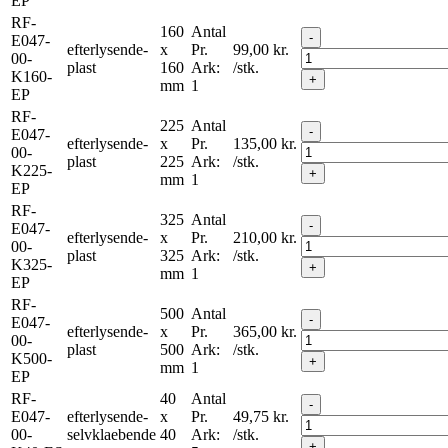
EP
RF-
160
Antal
-
E047-
efterlysende-
x
Pr.
99,00
kr.
00-
plast
160
Ark:
/stk.
K160-
+
mm
1
EP
RF-
225
Antal
-
E047-
efterlysende-
x
Pr.
135,00
kr.
00-
plast
225
Ark:
/stk.
K225-
+
mm
1
EP
RF-
325
Antal
-
E047-
efterlysende-
x
Pr.
210,00
kr.
00-
plast
325
Ark:
/stk.
K325-
+
mm
1
EP
RF-
500
Antal
-
E047-
efterlysende-
x
Pr.
365,00
kr.
00-
plast
500
Ark:
/stk.
K500-
+
mm
1
EP
RF-
40
Antal
-
E047-
efterlysende-
x
Pr.
49,75
kr.
00-
selvklaebende
40
Ark:
/stk.
+