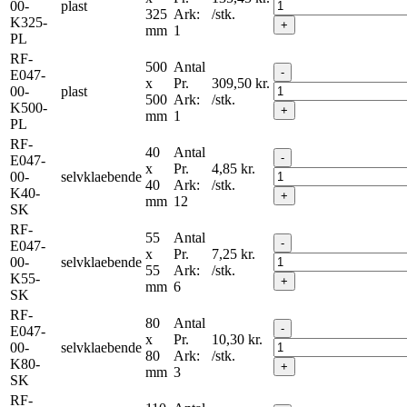
00-
plast
325
Ark:
/stk.
K325-
+
mm
1
PL
RF-
500
Antal
-
E047-
x
Pr.
309,50
kr.
00-
plast
500
Ark:
/stk.
K500-
+
mm
1
PL
RF-
40
Antal
-
E047-
x
Pr.
4,85
kr.
00-
selvklaebende
40
Ark:
/stk.
K40-
+
mm
12
SK
RF-
55
Antal
-
E047-
x
Pr.
7,25
kr.
00-
selvklaebende
55
Ark:
/stk.
K55-
+
mm
6
SK
RF-
80
Antal
-
E047-
x
Pr.
10,30
kr.
00-
selvklaebende
80
Ark:
/stk.
K80-
+
mm
3
SK
RF-