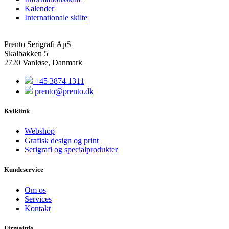
Kalender
Internationale skilte
Prento Serigrafi ApS
Skalbakken 5
2720 Vanløse, Danmark
+45 3874 1311
prento@prento.dk
Kviklink
Webshop
Grafisk design og print
Serigrafi og specialprodukter
Kundeservice
Om os
Services
Kontakt
Firmainfo