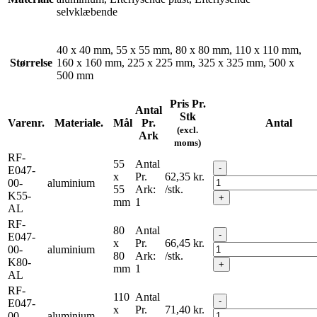
selvklæbende
40 x 40 mm, 55 x 55 mm, 80 x 80 mm, 110 x 110 mm,
Størrelse
160 x 160 mm, 225 x 225 mm, 325 x 325 mm, 500 x
500 mm
Pris Pr.
Antal
Stk
Varenr.
Materiale.
Mål
Pr.
Antal
(excl.
Ark
moms)
RF-
55
Antal
-
E047-
x
Pr.
62,35
kr.
00-
aluminium
55
Ark:
/stk.
K55-
+
mm
1
AL
RF-
80
Antal
-
E047-
x
Pr.
66,45
kr.
00-
aluminium
80
Ark:
/stk.
K80-
+
mm
1
AL
RF-
110
Antal
-
E047-
x
Pr.
71,40
kr.
00-
aluminium