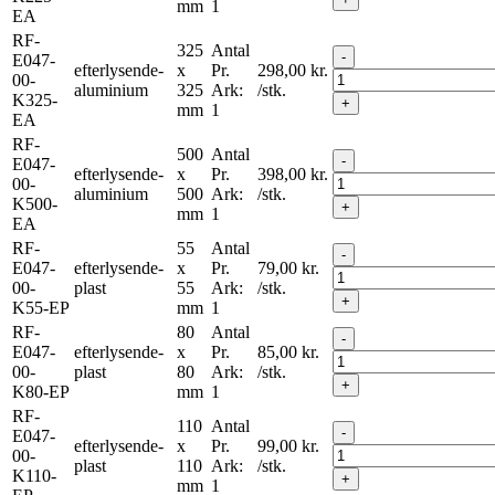
mm
1
EA
RF-
325
Antal
-
E047-
efterlysende-
x
Pr.
298,00
kr.
00-
aluminium
325
Ark:
/stk.
K325-
+
mm
1
EA
RF-
500
Antal
-
E047-
efterlysende-
x
Pr.
398,00
kr.
00-
aluminium
500
Ark:
/stk.
K500-
+
mm
1
EA
RF-
55
Antal
-
E047-
efterlysende-
x
Pr.
79,00
kr.
00-
plast
55
Ark:
/stk.
+
K55-EP
mm
1
RF-
80
Antal
-
E047-
efterlysende-
x
Pr.
85,00
kr.
00-
plast
80
Ark:
/stk.
+
K80-EP
mm
1
RF-
110
Antal
-
E047-
efterlysende-
x
Pr.
99,00
kr.
00-
plast
110
Ark:
/stk.
K110-
+
mm
1