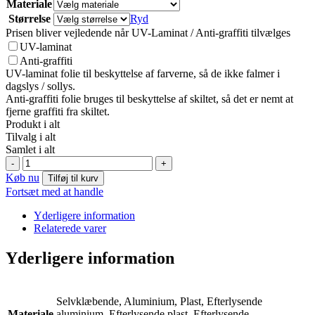
Materiale
Størrelse
Ryd
Prisen bliver vejledende når UV-Laminat / Anti-graffiti tilvælges
UV-laminat
Anti-graffiti
UV-laminat folie til beskyttelse af farverne, så de ikke falmer i
dagslys / sollys.
Anti-graffiti folie bruges til beskyttelse af skiltet, så det er nemt at
fjerne graffiti fra skiltet.
Produkt i alt
Tilvalg i alt
Samlet i alt
E048:
-
+
Nødsignal
Køb nu
Tilføj til kurv
(valgfri
Fortsæt med at handle
tekst)
antal
Yderligere information
Relaterede varer
Yderligere information
Selvklæbende, Aluminium, Plast, Efterlysende
Materiale
aluminium, Efterlysende plast, Efterlysende