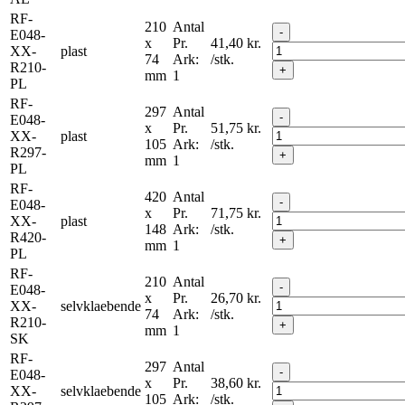
RF-
210
Antal
-
E048-
x
Pr.
41,40
kr.
XX-
plast
74
Ark:
/stk.
R210-
+
mm
1
PL
RF-
297
Antal
-
E048-
x
Pr.
51,75
kr.
XX-
plast
105
Ark:
/stk.
R297-
+
mm
1
PL
RF-
420
Antal
-
E048-
x
Pr.
71,75
kr.
XX-
plast
148
Ark:
/stk.
R420-
+
mm
1
PL
RF-
210
Antal
-
E048-
x
Pr.
26,70
kr.
XX-
selvklaebende
74
Ark:
/stk.
R210-
+
mm
1
SK
RF-
297
Antal
-
E048-
x
Pr.
38,60
kr.
XX-
selvklaebende
105
Ark:
/stk.