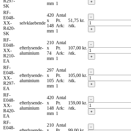
R297-
+
mm
1
SK
RF-
420
Antal
-
E048-
x
Pr.
51,75
kr.
XX-
selvklaebende
148
Ark:
/stk.
R420-
+
mm
1
SK
RF-
210
Antal
-
E048-
efterlysende-
x
Pr.
107,00
kr.
XX-
aluminium
74
Ark:
/stk.
R210-
+
mm
1
EA
RF-
297
Antal
-
E048-
efterlysende-
x
Pr.
105,00
kr.
XX-
aluminium
105
Ark:
/stk.
R297-
+
mm
1
EA
RF-
420
Antal
-
E048-
efterlysende-
x
Pr.
159,00
kr.
XX-
aluminium
148
Ark:
/stk.
R420-
+
mm
1
EA
RF-
210
Antal
-
E048-
efterlysende-
x
Pr.
99,00
kr.