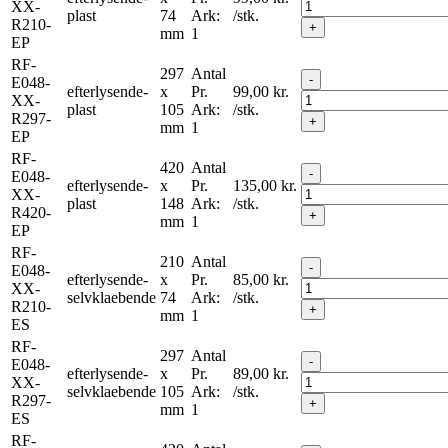
XX-
plast
74
Ark:
/stk.
R210-
+
mm
1
EP
RF-
297
Antal
-
E048-
efterlysende-
x
Pr.
99,00
kr.
XX-
plast
105
Ark:
/stk.
R297-
+
mm
1
EP
RF-
420
Antal
-
E048-
efterlysende-
x
Pr.
135,00
kr.
XX-
plast
148
Ark:
/stk.
R420-
+
mm
1
EP
RF-
210
Antal
-
E048-
efterlysende-
x
Pr.
85,00
kr.
XX-
selvklaebende
74
Ark:
/stk.
R210-
+
mm
1
ES
RF-
297
Antal
-
E048-
efterlysende-
x
Pr.
89,00
kr.
XX-
selvklaebende
105
Ark:
/stk.
R297-
+
mm
1
ES
RF-