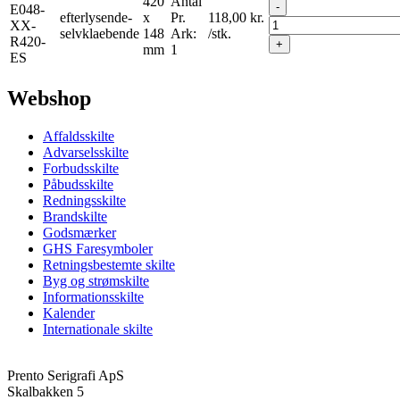
420
Antal
-
E048-
efterlysende-
x
Pr.
118,00
kr.
XX-
selvklaebende
148
Ark:
/stk.
R420-
+
mm
1
ES
Webshop
Affaldsskilte
Advarselsskilte
Forbudsskilte
Påbudsskilte
Redningsskilte
Brandskilte
Godsmærker
GHS Faresymboler
Retningsbestemte skilte
Byg og strømskilte
Informationsskilte
Kalender
Internationale skilte
Prento Serigrafi ApS
Skalbakken 5