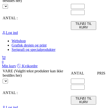
bestilles her)
ANTAL :
TILFØJ TIL
KURV
Log ind
Webshop
Grafisk design og print
Serigrafi og specialprodukter
0
Min kurv
Kvikordre
VARE (Valgfri tekst produkter kan ikke
ANTAL
PRIS
bestilles her)
ANTAL :
TILFØJ TIL
KURV
Log ind