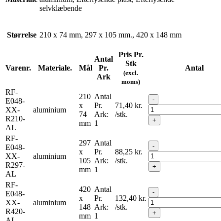
selvklæbende
Størrelse
210 x 74 mm, 297 x 105 mm., 420 x 148 mm
Pris Pr.
Antal
Stk
Varenr.
Materiale.
Mål
Pr.
Antal
(excl.
Ark
moms)
RF-
210
Antal
-
E048-
x
Pr.
71,40
kr.
XX-
aluminium
74
Ark:
/stk.
R210-
+
mm
1
AL
RF-
297
Antal
-
E048-
x
Pr.
88,25
kr.
XX-
aluminium
105
Ark:
/stk.
R297-
+
mm
1
AL
RF-
420
Antal
-
E048-
x
Pr.
132,40
kr.
XX-
aluminium
148
Ark:
/stk.
R420-
+
mm
1
AL