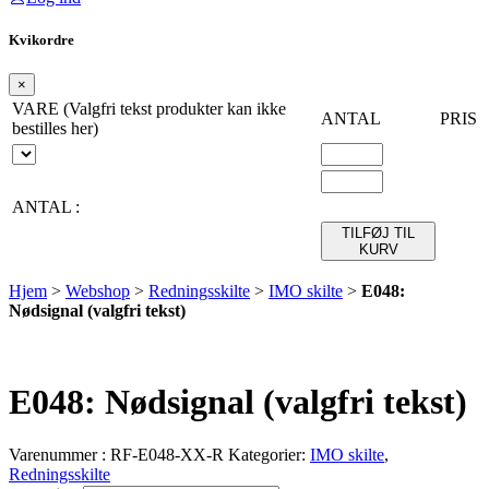
Kvikordre
×
VARE (Valgfri tekst produkter kan ikke
ANTAL
PRIS
bestilles her)
ANTAL :
TILFØJ TIL
KURV
Hjem
>
Webshop
>
Redningsskilte
>
IMO skilte
>
E048:
Nødsignal (valgfri tekst)
E048: Nødsignal (valgfri tekst)
Varenummer :
RF-E048-XX-R
Kategorier:
IMO skilte
,
Redningsskilte