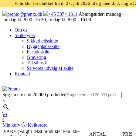
Vi holder ferielukket fra d. 27. juli 2026 til og med d. 7. august
prento@prento.dk
+45 3874 1311
Åbningstider:
mandag -
torsdag kl. 8:00 -16:30, fredag kl. 8:00 - 16:00
Om os
Skiltetyper
Sikkerhedsskilte
Byggepladsskilte
Facadeskilte
Gravering
Tekstiltryk
Se vores udvalg af skilte
Kontakt
Søg i mere end 20.000 produkter
×
0
Min kurv
Kvikordre
VARE (Valgfri tekst produkter kan ikke
ANTAL
PRIS